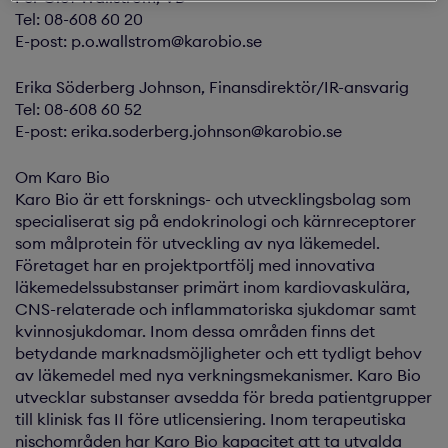
Tel: 08-608 60 20
E-post: p.o.wallstrom@karobio.se
Erika Söderberg Johnson, Finansdirektör/IR-ansvarig
Tel: 08-608 60 52
E-post: erika.soderberg.johnson@karobio.se
Om Karo Bio
Karo Bio är ett forsknings- och utvecklingsbolag som
specialiserat sig på endokrinologi och kärnreceptorer
som målprotein för utveckling av nya läkemedel.
Företaget har en projektportfölj med innovativa
läkemedelssubstanser primärt inom kardiovaskulära,
CNS-relaterade och inflammatoriska sjukdomar samt
kvinnosjukdomar. Inom dessa områden finns det
betydande marknadsmöjligheter och ett tydligt behov
av läkemedel med nya verkningsmekanismer. Karo Bio
utvecklar substanser avsedda för breda patientgrupper
till klinisk fas II före utlicensiering. Inom terapeutiska
nischområden har Karo Bio kapacitet att ta utvalda