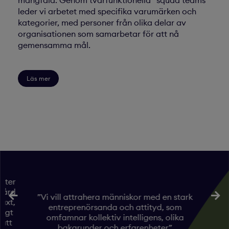
leder vi arbetet med specifika varumärken och
kategorier, med personer från olika delar av
organisationen som samarbetar för att nå
gemensamma mål.
Läs mer
efter
vård
”
”Vi vill attrahera människor med en stark
äxt,
entreprenörsanda och attityd, som
ligt
omfamnar kollektiv intelligens, olika
att
bakgrunder och erfarenheter”