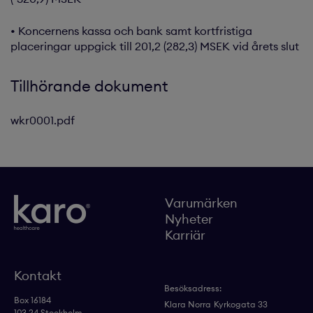
• Koncernens kassa och bank samt kortfristiga
placeringar uppgick till 201,2 (282,3) MSEK vid årets slut
Tillhörande dokument
wkr0001.pdf
Varumärken
Nyheter
Karriär
Kontakt
Besöksadress:
Box 16184
Klara Norra
Kyrkogata 33
103 24 Stockholm