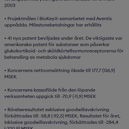
2003
• Projektmålen i BioKey®-samarbetet med Aventis
uppnådda. Milestonebetalningar har erhållits
• 41 nya patent beviljades under året. De viktigaste var
amerikanska patent för substanser som påverkar
glukokortikoid- och sköldkörtelhormonreceptorerna för
behandling av metabola sjukdomar
• Koncernens nettoomsättning ökade till 177,7 (136,9)
MSEK
• Koncernens kassaflöde från den löpande
verksamheten uppgick till -70,9 (-11,9) MSEK
• Rörelseresultatet exklusive goodwillavskrivning
förbättrades till -58,8 (-92,5) MSEK. Resultatet för året,
inklusive goodwillavskrivning, förbättrades till -284,4
(-320,9) MSEK