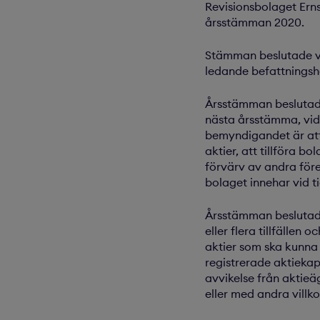
Revisionsbolaget Erns
årsstämman 2020.
Stämman beslutade vida
ledande befattningsh
Årsstämman beslutade, 
nästa årsstämma, vid e
bemyndigandet är att 
aktier, att tillföra b
förvärv av andra före
bolaget innehar vid t
Årsstämman beslutade 
eller flera tillfällen
aktier som ska kunna
registrerade aktiekap
avvikelse från aktieä
eller med andra villko