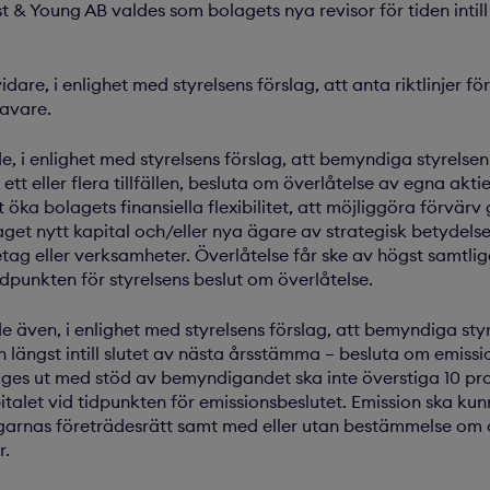
t & Young AB valdes som bolagets nya revisor för tiden intill 
re, i enlighet med styrelsens förslag, att anta riktlinjer för 
avare.
i enlighet med styrelsens förslag, att bemyndiga styrelsen at
tt eller flera tillfällen, besluta om överlåtelse av egna akti
öka bolagets finansiella flexibilitet, att möjliggöra förvä
olaget nytt kapital och/eller nya ägare av strategisk betydels
tag eller verksamheter. Överlåtelse får ske av högst samtli
idpunkten för styrelsens beslut om överlåtelse.
även, i enlighet med styrelsens förslag, att bemyndiga styre
 och längst intill slutet av nästa årsstämma – besluta om emissi
 ges ut med stöd av bemyndigandet ska inte överstiga 10 pr
italet vid tidpunkten för emissionsbeslutet. Emission ska kun
garnas företrädesrätt samt med eller utan bestämmelse om a
r.