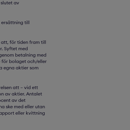
slutet av
ersättning till
t, för tiden fram till
er. Syftet med
rv genom betalning med
e för bolaget och/eller
ga egna aktier som
lsen att – vid ett
on av aktier. Antalet
ocent av det
na ske med eller utan
pport eller kvittning