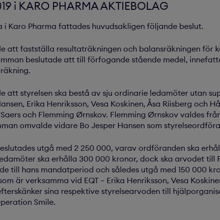
19 i KARO PHARMA AKTIEBOLAG
i Karo Pharma fattades huvudsakligen följande beslut.
 att fastställa resultaträkningen och balansräkningen för 
man beslutade att till förfogande stående medel, innefatta
 räkning.
 att styrelsen ska bestå av sju ordinarie ledamöter utan s
ansen, Erika Henriksson, Vesa Koskinen, Åsa Riisberg och 
t Saers och Flemming Ørnskov. Flemming Ørnskov valdes frå
mman omvalde vidare Bo Jesper Hansen som styrelseordför
 beslutades utgå med 2 250 000, varav ordföranden ska erhå
ledamöter ska erhålla 300 000 kronor, dock ska arvodet til
nde till hans mandatperiod och således utgå med 150 000 kr
som är verksamma vid EQT – Erika Henriksson, Vesa Koskinen
fterskänker sina respektive styrelsearvoden till hjälporgani
Operation Smile.