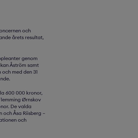
koncernen och
nde årets resultat,
uppleanter genom
Håkan Åström samt
n och med den 31
ande.
lla 600 000 kronor,
l Flemming Ørnskov
onor. De valda
 och Åsa Riisberg –
sationen och