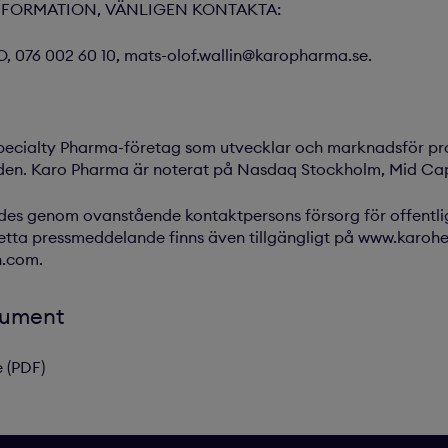
NFORMATION, VÄNLIGEN KONTAKTA:
O, 076 002 60 10, mats-olof.wallin@karopharma.se.
pecialty Pharma-företag som utvecklar och marknadsför pro
vården. Karo Pharma är noterat på Nasdaq Stockholm, Mid Ca
es genom ovanstående kontaktpersons försorg för offentli
Detta pressmeddelande finns även tillgängligt på www.karoh
n.com.
kument
 (PDF)