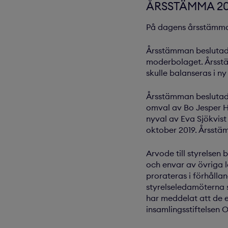
ÅRSSTÄMMA 20
På dagens årsstämma 
Årsstämman beslutade
moderbolaget. Årsstäm
skulle balanseras i ny
Årsstämman beslutade
omval av Bo Jesper H
nyval av Eva Sjökvis
oktober 2019. Årsstä
Arvode till styrelsen
och envar av övriga 
prorateras i förhålla
styrelseledamöterna 
har meddelat att de e
insamlingsstiftelsen 