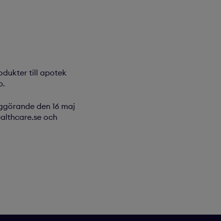
dukter till apotek
p.
ggörande den 16 maj
ealthcare.se och