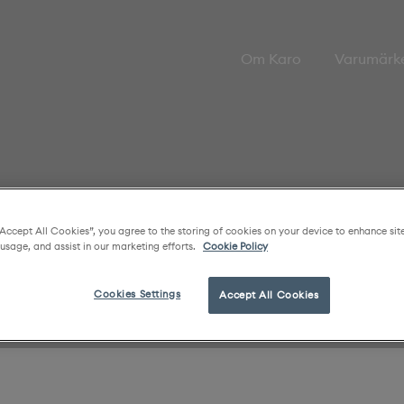
Om Karo
Varumärk
“Accept All Cookies”, you agree to the storing of cookies on your device to enhance sit
 usage, and assist in our marketing efforts.
Cookie Policy
Cookies Settings
Accept All Cookies