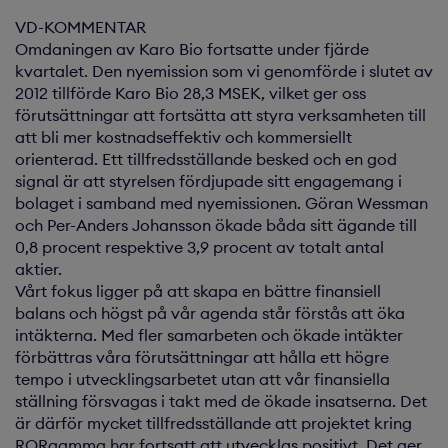
VD-KOMMENTAR
Omdaningen av Karo Bio fortsatte under fjärde
kvartalet. Den nyemission som vi genomförde i slutet av
2012 tillförde Karo Bio 28,3 MSEK, vilket ger oss
förutsättningar att fortsätta att styra verksamheten till
att bli mer kostnadseffektiv och kommersiellt
orienterad. Ett tillfredsställande besked och en god
signal är att styrelsen fördjupade sitt engagemang i
bolaget i samband med nyemissionen. Göran Wessman
och Per-Anders Johansson ökade båda sitt ägande till
0,8 procent respektive 3,9 procent av totalt antal
aktier.
Vårt fokus ligger på att skapa en bättre finansiell
balans och högst på vår agenda står förstås att öka
intäkterna. Med fler samarbeten och ökade intäkter
förbättras våra förutsättningar att hålla ett högre
tempo i utvecklingsarbetet utan att vår finansiella
ställning försvagas i takt med de ökade insatserna. Det
är därför mycket tillfredsställande att projektet kring
RORgamma har fortsatt att utvecklas positivt. Det ger