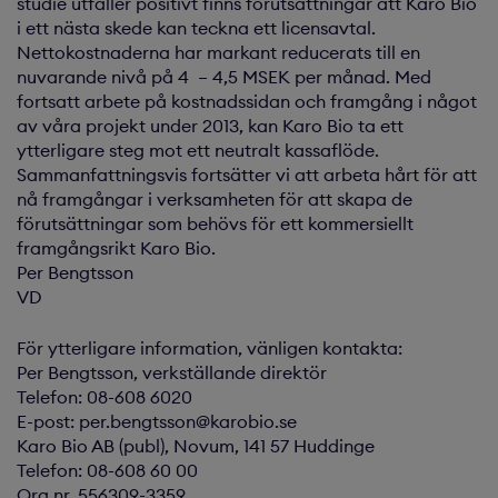
studie utfaller positivt finns förutsättningar att Karo Bio
i ett nästa skede kan teckna ett licensavtal.
Nettokostnaderna har markant reducerats till en
nuvarande nivå på 4 – 4,5 MSEK per månad. Med
fortsatt arbete på kostnadssidan och framgång i något
av våra projekt under 2013, kan Karo Bio ta ett
ytterligare steg mot ett neutralt kassaflöde.
Sammanfattningsvis fortsätter vi att arbeta hårt för att
nå framgångar i verksamheten för att skapa de
förutsättningar som behövs för ett kommersiellt
framgångsrikt Karo Bio.
Per Bengtsson
VD
För ytterligare information, vänligen kontakta:
Per Bengtsson, verkställande direktör
Telefon: 08-608 6020
E-post: per.bengtsson@karobio.se
Karo Bio AB (publ), Novum, 141 57 Huddinge
Telefon: 08-608 60 00
Org.nr. 556309-3359