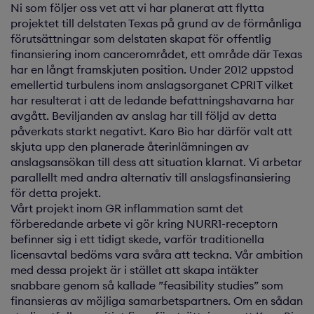
Ni som följer oss vet att vi har planerat att flytta
projektet till delstaten Texas på grund av de förmånliga
förutsättningar som delstaten skapat för offentlig
finansiering inom cancerområdet, ett område där Texas
har en långt framskjuten position. Under 2012 uppstod
emellertid turbulens inom anslagsorganet CPRIT vilket
har resulterat i att de ledande befattningshavarna har
avgått. Beviljanden av anslag har till följd av detta
påverkats starkt negativt. Karo Bio har därför valt att
skjuta upp den planerade återinlämningen av
anslagsansökan till dess att situation klarnat. Vi arbetar
parallellt med andra alternativ till anslagsfinansiering
för detta projekt.
Vårt projekt inom GR inflammation samt det
förberedande arbete vi gör kring NURR1-receptorn
befinner sig i ett tidigt skede, varför traditionella
licensavtal bedöms vara svåra att teckna. Vår ambition
med dessa projekt är i stället att skapa intäkter
snabbare genom så kallade ”feasibility studies” som
finansieras av möjliga samarbetspartners. Om en sådan