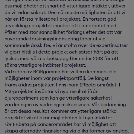
oss möjligheter att snart nå ytterligare intäkter, utöver
de vi redan säkrat. Den närmaste möjligheten är att vi
når en första milestone i projektet. En fortsatt god
utveckling i projektet innebär att samarbetet med
Pfizer med stor sannolikhet förlängs efter det att vår
nuvarande forskningsfinansiering löper ut vid
kommande årsskifte. Vi är stolta över de expertinsatser
vi gjort hittills i detta projekt och satsar hårt på att
lyckas med våra arbetsuppgifter under 2013 för att
säkra ytterligare intäkter i projektet.
Vid sidan av RORgamma har vi flera kommersiella
möjligheter inom vår projektportfölj. De längst
framskridna projekten finns inom ERbeta området. I
MS-projektet inväntar vi nya resultat ifrån
djurexperiment som kan ge ytterligare säkerhet i
värderingen av verkningsmekanismen. Vår bedömning
är att dessa resultat kommer att ytterligare stärka
projektet vilket ökar möjligheten till nya intäkter.
För ERbeta på cancerområdet har vi möjlighet att
skapa alternativ finansiering via olika former av anslag.