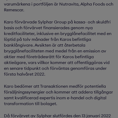
varumärkena i portföljen är Nutravita, Alpha Foods och
Remescar.
Karo förvärvade Sylphar Group på kassa- och skuldfri
basis och förvärvet finansierades genom nya
kreditfaciliteter, inklusive en brygglånefacilitet med en
löptid på tolv månader från Karos befintliga
banklångivare. Avsikten är att återbetala
brygglånefaciliteten med medel från en emission av
aktier med företrädesrätt för Karos befintliga
aktieägare, vars villkor kommer att offentliggöras vid
en senare tidpunkt och förväntas genomföras under
första halvåret 2022.
Karo bedömer att Transaktionen medför potentiella
försäljningssynergier och kommer att addera tillgångar
samt kvalificerad expertis inom e-handel och digital
transformation till bolaget.
Då förvärvet av Sylphar slutfördes den 13 januari 2022