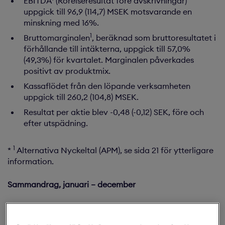
EBITDA
(Rörelseresultat före avskrivningar)
uppgick till 96,9 (114,7) MSEK motsvarande en
minskning med 16%.
1
Bruttomarginalen
, beräknad som bruttoresultatet i
förhållande till intäkterna, uppgick till 57,0%
(49,3%) för kvartalet. Marginalen påverkades
positivt av produktmix.
Kassaflödet från den löpande verksamheten
uppgick till 260,2 (104,8) MSEK.
Resultat per aktie blev -0,48 (-0,12) SEK, före och
efter utspädning.
1
*
Alternativa Nyckeltal (APM), se sida 21 för ytterligare
information.
Sammandrag, januari – december
Intäkterna uppgick till 2 961,4 (2 882,9) MSEK. Detta
motsvarar en ökning med 3% för perioden.