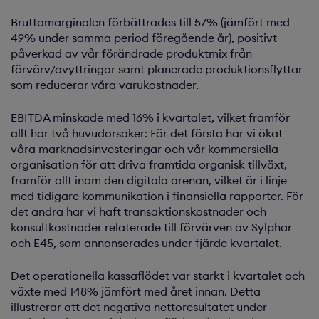
Bruttomarginalen förbättrades till 57% (jämfört med
49% under samma period föregående år), positivt
påverkad av vår förändrade produktmix från
förvärv/avyttringar samt planerade produktionsflyttar
som reducerar våra varukostnader.
EBITDA minskade med 16% i kvartalet, vilket framför
allt har två huvudorsaker: För det första har vi ökat
våra marknadsinvesteringar och vår kommersiella
organisation för att driva framtida organisk tillväxt,
framför allt inom den digitala arenan, vilket är i linje
med tidigare kommunikation i finansiella rapporter. För
det andra har vi haft transaktionskostnader och
konsultkostnader relaterade till förvärven av Sylphar
och E45, som annonserades under fjärde kvartalet.
Det operationella kassaflödet var starkt i kvartalet och
växte med 148% jämfört med året innan. Detta
illustrerar att det negativa nettoresultatet under