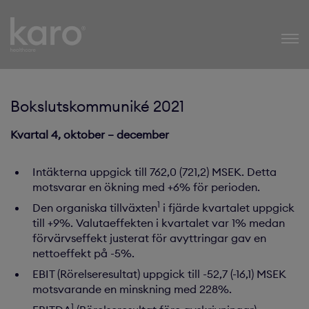
Karo Healthcare
Bokslutskommuniké 2021
Kvartal 4, oktober – december
Intäkterna uppgick till 762,0 (721,2) MSEK. Detta
motsvarar en ökning med +6% för perioden.
1
Den organiska tillväxten
i fjärde kvartalet uppgick
till +9%. Valutaeffekten i kvartalet var 1% medan
förvärvseffekt justerat för avyttringar gav en
nettoeffekt på -5%.
EBIT (Rörelseresultat) uppgick till -52,7 (-16,1) MSEK
motsvarande en minskning med 228%.
1