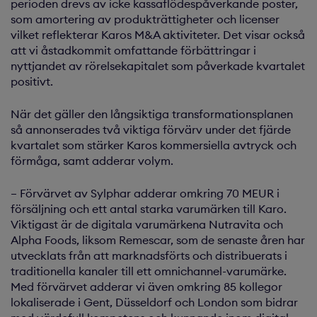
perioden drevs av icke kassaflödespåverkande poster,
som amortering av produkträttigheter och licenser
vilket reflekterar Karos M&A aktiviteter. Det visar också
att vi åstadkommit omfattande förbättringar i
nyttjandet av rörelsekapitalet som påverkade kvartalet
positivt.
När det gäller den långsiktiga transformationsplanen
så annonserades två viktiga förvärv under det fjärde
kvartalet som stärker Karos kommersiella avtryck och
förmåga, samt adderar volym.
– Förvärvet av Sylphar adderar omkring 70 MEUR i
försäljning och ett antal starka varumärken till Karo.
Viktigast är de digitala varumärkena Nutravita och
Alpha Foods, liksom Remescar, som de senaste åren har
utvecklats från att marknadsförts och distribuerats i
traditionella kanaler till ett omnichannel-varumärke.
Med förvärvet adderar vi även omkring 85 kollegor
lokaliserade i Gent, Düsseldorf och London som bidrar