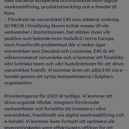
med värdefull kompetens och kunnande inom digital
marknadsföring, produktutveckling och e-handel till
Karo
– Förvärvet av varumärket E45 som adderar omkring
50 MEUR i försäljning liksom kritisk massa till vår
verksamhet i Storbritannien. Det stärker även vår
position som ledande inom hudvård i norra Europa,
inom framförallt problemhud där vi redan äger
varumärken som Decubal och Locobase. E45 är ett
välrenommerat varumärke och vi kommer att förstärka
vårt brittiska team och vårt hudvårdsteam för att driva
varumärket framåt. Vi kommer även att sälja E45 via e-
handel genom att nyttja kompetenserna i Sylphars
organisation.
Prioriteringarna för 2022 är tydliga. Vi kommer att
driva organisk tillväxt, integrera förvärvade
verksamheter och fortsätta att investera i våra
varumärken, framförallt via digital marknadsföring och
e-handel. Vi kommer även fortsatt att optimera vår
leverantörskedja samt effektivisera affären för att