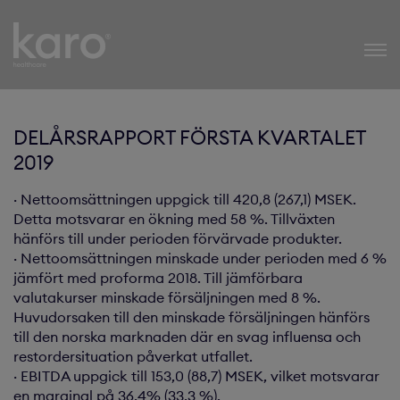
Karo Healthcare
DELÅRSRAPPORT FÖRSTA KVARTALET
2019
· Nettoomsättningen uppgick till 420,8 (267,1) MSEK.
Detta motsvarar en ökning med 58 %. Tillväxten
hänförs till under perioden förvärvade produkter.
· Nettoomsättningen minskade under perioden med 6 %
jämfört med proforma 2018. Till jämförbara
valutakurser minskade försäljningen med 8 %.
Huvudorsaken till den minskade försäljningen hänförs
till den norska marknaden där en svag influensa och
restordersituation påverkat utfallet.
· EBITDA uppgick till 153,0 (88,7) MSEK, vilket motsvarar
en marginal på 36,4% (33,3 %).