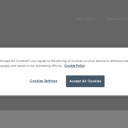
Om Karo
Varumärk
“Accept All Cookies”, you agree to the storing of cookies on your device to enhance sit
 usage, and assist in our marketing efforts.
Cookie Policy
Cookies Settings
Accept All Cookies