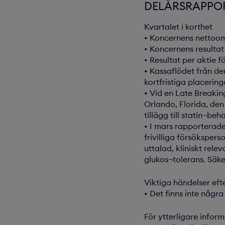
DELÅRSRAPPOR
Kvartalet i korthet
• Koncernens nettooms
• Koncernens resultat 
• Resultat per aktie f
• Kassaflödet från de
kortfristiga placering
• Vid en Late Breakin
Orlando, Florida, den
tillägg till statin¬beh
• I mars rapporterade
frivilliga försökspers
uttalad, kliniskt rele
glukos¬tolerans. Säke
Viktiga händelser ef
• Det finns inte någr
För ytterligare infor