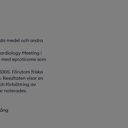
vida medel och andra
Cardiology Meeting i
die med eprotirome som
B3305. Förutom friska
. Resultaten visar en
och förbättring av
ar noterades.
gång