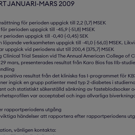
T JANUARI-MARS 2009
ättning för perioden uppgick till 2,2 (1,7) MSEK
för perioden uppgick till -45,9 (-51,8) MSEK
ör perioden uppgick till -0,40 (-0,45) SEK
n löpande verksamheten uppgick till -41,0 (-56,0) MSEK. Lik
ar uppgick vid periodens slut till 200,4 (375,7) MSEK
g Clinical Trial Session vid The Annual American College of 
 29 mars, presenterades resultat från Karo Bios fas IIb-stu
andling
s positiva resultat från det kliniska fas I-programmet för K
oner ingick en grupp patienter med typ 2-diabetes i studierna
vant och statistiskt säkerställd sänkning av fasteblodsocker 
rhetsprofilen var acceptabel och inga allvarliga biverkning
ter rapportperiodens utgång
a viktiga händelser att rapportera efter rapportperiodens ut
mation, vänligen kontakta: