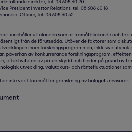
rkställande direktör, tel. 08 608 60 20
ice President Investor Relations, tel. 08 608 60 18
inancial Officer, tel. 08 608 60 52
port innehåller uttalanden som är framåtblickande och fakti
väsentligt från de förutsedda. Utöver de faktorer som diskut
 utvecklingen inom forskningsprogrammen, inklusive utveckli
gar, påverkan av konkurrerande forskningsprogram, effekte
n, effektiviteten av patentskydd och hinder på grund av tre
nologisk utveckling, valutakurs- och räntefluktuationer samt 
ar inte varit föremål för granskning av bolagets revisorer.
kument