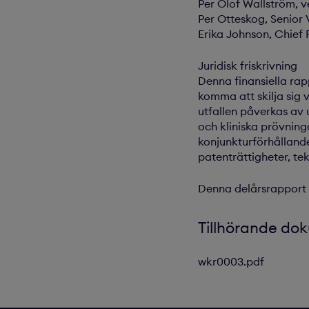
Per Olof Wallström, ve
Per Otteskog, Senior V
Erika Johnson, Chief F
Juridisk friskrivning
Denna finansiella rap
komma att skilja sig 
utfallen påverkas av
och kliniska prövnin
konjunkturförhållande
patenträttigheter, tek
Denna delårsrapport h
Tillhörande do
wkr0003.pdf