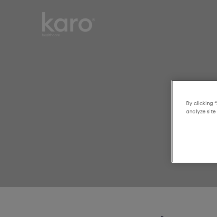
Karo
Smart choices for
Healthcare
everyday healthcare
By clicking 
analyze site