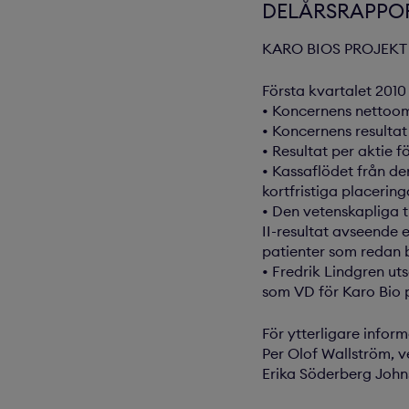
DELÅRSRAPPOR
KARO BIOS PROJEKT
Första kvartalet 2010 
• Koncernens nettooms
• Koncernens resultat 
• Resultat per aktie f
• Kassaflödet från de
kortfristiga placering
• Den vetenskapliga t
II-resultat avseende 
patienter som redan 
• Fredrik Lindgren ut
som VD för Karo Bio 
För ytterligare infor
Per Olof Wallström, ve
Erika Söderberg Johns