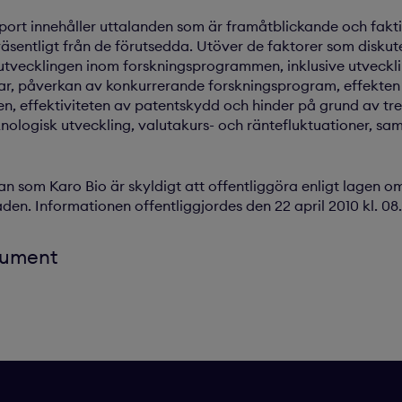
port innehåller uttalanden som är framåtblickande och fakti
väsentligt från de förutsedda. Utöver de faktorer som diskut
 utvecklingen inom forskningsprogrammen, inklusive utveckli
gar, påverkan av konkurrerande forskningsprogram, effekte
n, effektiviteten av patentskydd och hinder på grund av tre
knologisk utveckling, valutakurs- och räntefluktuationer, sa
n som Karo Bio är skyldigt att offentliggöra enligt lagen o
n. Informationen offentliggjordes den 22 april 2010 kl. 08.
kument