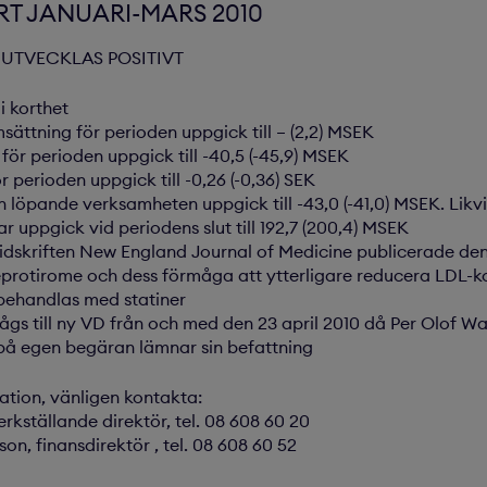
T JANUARI-MARS 2010
 UTVECKLAS POSITIVT
i korthet
ättning för perioden uppgick till – (2,2) MSEK
för perioden uppgick till -40,5 (-45,9) MSEK
ör perioden uppgick till -0,26 (-0,36) SEK
n löpande verksamheten uppgick till -43,0 (-41,0) MSEK. Lik
ar uppgick vid periodens slut till 192,7 (200,4) MSEK
idskriften New England Journal of Medicine publicerade den 
eprotirome och dess förmåga att ytterligare reducera LDL-k
behandlas med statiner
sågs till ny VD från och med den 23 april 2010 då Per Olof Wa
på egen begäran lämnar sin befattning
mation, vänligen kontakta:
rkställande direktör, tel. 08 608 60 20
on, finansdirektör , tel. 08 608 60 52