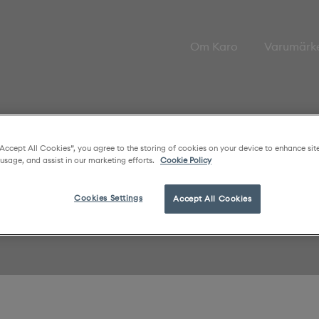
Om Karo
Varumärk
“Accept All Cookies”, you agree to the storing of cookies on your device to enhance sit
 usage, and assist in our marketing efforts.
Cookie Policy
Cookies Settings
Accept All Cookies