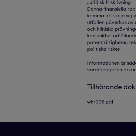
Juridisk friskrivning
Denna finansiella rap
komma att skilja sig 
utfallen påverkas av
och kliniska prövnin
konjunkturförhållande
patenträttigheter, te
politiska risker.
Informationen är såda
värdepappersmarknade
Tillhörande do
wkr0011.pdf