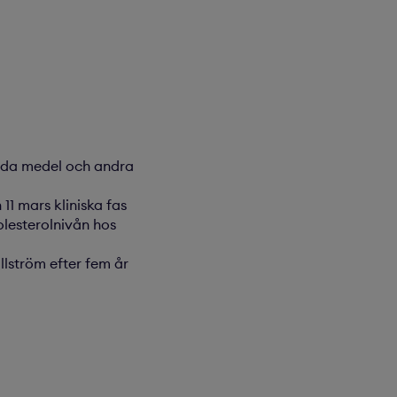
vida medel och andra
11 mars kliniska fas
olesterolnivån hos
llström efter fem år