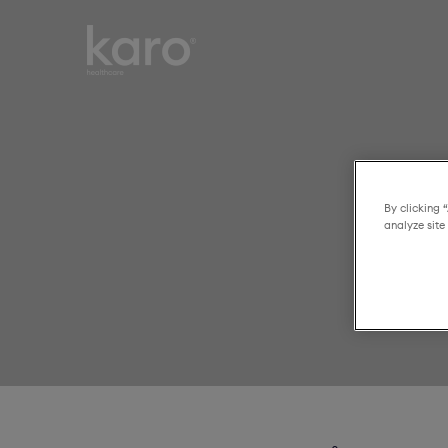
Karo
Smart choices for
Healthcare
everyday healthcare
By clicking 
analyze site