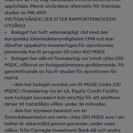
uppfylldes. Merck utvärderar alternativ för framtida
studier av MK-6913
VIKTIGA HÄNDELSER EFTER RAPPORTPERIODENS
UTGÅNG
• Bolaget har haft vetenskapligt råd med den
europeiska läkemedelsmyndigheten EMA och kan
därefter uppskatta investeringen för eprotiromes
planerade fas III-program till cirka 400 MSEK
• Bolaget har säkrat finansiering om totalt cirka 530
MSEK, villkorat av bolagsstämmans godkännande, för
genomförande av fas III-studier för eprotirome för
HeFH:
– dels har bolaget avtalat om 35 MUSD (cirka 230
MSEK) i finansiering via en s.k. Equity Credit Facility
som bolaget successivt kan utnyttja för att emittera
aktier till fastställda villkor under 36 månader,
– dels har styrelsen beslutat om en
företrädesemission om netto cirka 300 MSEK som i sin
helhet är säkerställd genom garantier, under vissa
villkor, från Carnegie Investment Bank AB och andra