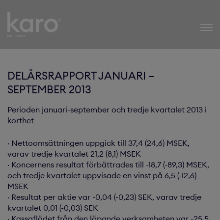
Karo Healthcare
DELÅRSRAPPORT JANUARI –
SEPTEMBER 2013
Perioden januari-september och tredje kvartalet 2013 i
korthet
· Nettoomsättningen uppgick till 37,4 (24,6) MSEK,
varav tredje kvartalet 21,2 (8,1) MSEK
· Koncernens resultat förbättrades till -18,7 (-89,3) MSEK,
och tredje kvartalet uppvisade en vinst på 6,5 (-12,6)
MSEK
· Resultat per aktie var -0,04 (-0,23) SEK, varav tredje
kvartalet 0,01 (-0,03) SEK
· Kassaflödet från den löpande verksamheten var -25,5