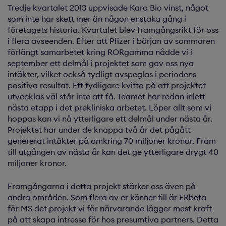
Tredje kvartalet 2013 uppvisade Karo Bio vinst, något
som inte har skett mer än någon enstaka gång i
företagets historia. Kvarta­let blev framgångs­rikt för oss
i flera avseenden. Efter att Pfizer i början av somma­ren
för­längt samarbetet kring ROR­gamma nådde vi i
september ett delmål i projektet som gav oss nya
intäkter, vilket också tydligt avspeglas i periodens
positiva resultat. Ett tydli­gare kvitto på att projektet
utvecklas väl står inte att få. Teamet har redan inlett
nästa etapp i det prekli­niska arbetet. Löper allt som vi
hoppas kan vi nå ytterligare ett delmål under nästa år.
Projektet har under de knappa två år det pågått
genererat intäkter på omkring 70 miljoner kronor. Fram
till utgången av nästa år kan det ge ytterligare drygt 40
miljoner kronor.
Framgångarna i detta projekt stärker oss även på
andra områden. Som flera av er känner till är ERbeta
för MS det projekt vi för närvarande lägger mest kraft
på att skapa intresse för hos presumtiva partners. Detta