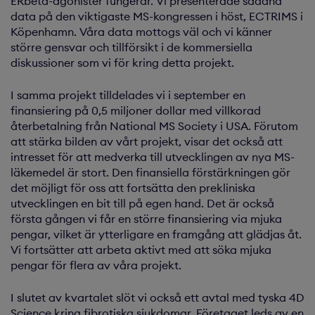
ERbeta-agonister fungerar. Vi presenterade sådana
data på den viktigaste MS-kongressen i höst, ECTRIMS i
Köpenhamn. Våra data mottogs väl och vi känner
större gensvar och tillförsikt i de kommersiella
diskussioner som vi för kring detta projekt.
I samma projekt tilldelades vi i september en
finansiering på 0,5 miljoner dollar med villkorad
återbetalning från National MS Society i USA. Förutom
att stärka bilden av vårt projekt, visar det också att
intresset för att medverka till utveckl­ingen av nya MS-
läkemedel är stort. Den finansiella förstärk­ningen gör
det möjligt för oss att fortsätta den prekliniska
utvecklingen en bit till på egen hand. Det är också
första gången vi får en större finan­siering via mjuka
pengar, vilket är ytterligare en framgång att glädjas åt.
Vi fortsätter att arbeta aktivt med att söka mjuka
pengar för flera av våra projekt.
I slutet av kvartalet slöt vi också ett avtal med tyska 4D
Science kring fibrotiska sjukdomar. Företaget leds av en