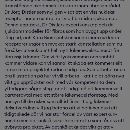
framstående akademisk forskare inom fibrosområdet,
Dr Jörg Distler som nyligen visat att en viss nukleär
receptor har en central roll vid fibrotiska sjukdomar.
Denna upptäckt, Dr Distlers expertkun­skap och de
sjukdomsmodeller för fibros som han byggt upp under
lång tid, och Karo Bios spetskunnande inom nukleära
receptorer utgör en mycket stark konstellation som nu
försöker utveckla ett helt nytt läkemedelskoncept för
fibrossjukdomar. Om vi är lycko­samma och snabbt
kommer vidare kan vi sannolikt skapa ett kommersiellt
intresse för projektet redan i tidig fas. Samarbetet är en
bra illustration på hur vi vill arbeta – att tidigt göra nya
viktiga upptäckter och med vår kompetens ta dem
ytterligare några steg för att tidigt nå ett kommersiellt
partner­avtal med ett större läkemedelsföretag. Med
hänsyn till de risker som alltid finns i tidig läkeme­
delsutveckling vill jag betona att vi befinner oss i ett
tidigt skede där vi har stor fördel av vårt expertkun­
nande men där också saker kan inträffa som får oss att
avbryta projektet. Av det skälet är det viktigt att vi