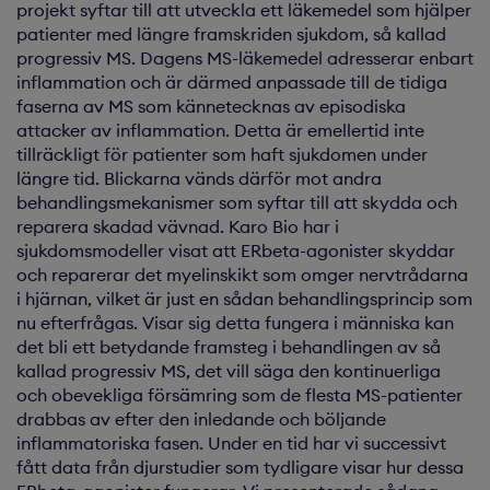
projekt syftar till att utveckla ett läkemedel som hjälper
patienter med längre framskriden sjuk­dom, så kallad
progressiv MS. Dagens MS-läkemedel adresserar enbart
inflammation och är därmed anpassade till de tidiga
faserna av MS som känneteck­nas av episodiska
attacker av inflammation. Detta är emellertid inte
tillräckligt för patienter som haft sjukdomen under
längre tid. Blickarna vänds därför mot andra
behandlingsmekanismer som syftar till att skydda och
reparera skadad vävnad. Karo Bio har i
sjukdomsmodeller visat att ERbeta-agonister skyddar
och repare­rar det myelinskikt som omger nervtrå­darna
i hjärnan, vilket är just en sådan behandlingsprincip som
nu efterfrågas. Visar sig detta fungera i människa kan
det bli ett betydande framsteg i behand­lingen av så
kallad progressiv MS, det vill säga den kontinuerliga
och obevekliga försämring som de flesta MS-patienter
drabbas av efter den inledande och böljande
inflammatoriska fasen. Under en tid har vi successivt
fått data från djurstudier som tydligare visar hur dessa