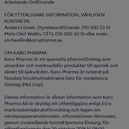
Arbetande Ordförande
FÖR YTTERLIGARE INFORMATION, VÄNLIGEN
KONTAKTA:
Anders Lönner, Styrelseordförande. 010-330 23 10
Mats-Olof Wallin, CFO, 076-002 60 10 eller mats-
olof.wallin@karopharma.se
OM KARO PHARMA
Karo Pharma är ett specialty pharmaföretag som
utvecklar och marknadsför produkter till apotek och
direkt till sjukvården. Karo Pharma är noterat på
Nasdaq Stockholmsbörsens lista för medelstora
företag (Mid Cap)
Denna information är sådan information som Karo
Pharma AB är skyldig att offentliggöra enligt EU:s
marknadsmissbruksförordning och lagen om
värdepappersmarknaden. Informationen lämnades,
genom ovanstående kontaktpersons försorg, för
offentliggörande den 29 oktober 2018 kl 08:00..