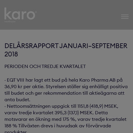
Karo Healthcare
DELÅRSRAPPORT JANUARI–SEPTEMBER
2018
PERIODEN OCH TREDJE KVARTALET
· EQT VIII har lagt ett bud på hela Karo Pharma AB på
36,90 kr per aktie. Styrelsen ställer sig enhälligt positiva
till budet och ger rekommendation till aktieägarna att
anta budet.
· Nettoomsättningen uppgick till 1151,8 (418,9) MSEK,
varav tredje kvartalet 395,3 (137,1) MSEK. Detta
motsvarar en ökning med 175 %, varav tredje kvartalet
188 % Tillväxten drevs i huvudsak av förvärvade
produkter.