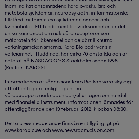
inom indikationsområdena kardiovaskulära och
metabola sjukdomar, neuropsykiatri, inflammatoriska
tillstånd, autoimmuna sjukdomar, cancer och
kvinnohälsa. Ett fundament för verksamheten är det
unika kunnandet om nukleära receptorer som
målprotein för läkemedel och de därtill knutna
verkningsmekanismerna. Karo Bio bedriver sin
verksamhet i Huddinge, har cirka 70 anställda och är
noterat på NASDAQ OMX Stockholm sedan 1998
(Reuters: KARO.ST).
Informationen är sådan som Karo Bio kan vara skyldigt
att offentliggöra enligt lagen om
värdepappersmarknaden och/eller lagen om handel
med finansiella instrument. Informationen lämnades för
offentliggörande den 13 februari 2012, klockan 08:30.
Detta pressmeddelande finns även tillgängligt på
www.karobio.se och www.newsroom.cision.com