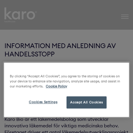
Karo Healthcare
INFORMATION MED ANLEDNING AV
HANDELSSTOPP
STOCKHOLM, 13 februari 2012 – Karo Bio AB (publ)
räknar med att tisdag morgon kunna lämna
By clicking “Accept All Cookies”, you agree to the storing of cookies on
information som hör samman med Stockholmsbörsens
your device to enhance site navigation, analyze site usage, and assist in
beslut att stoppa handeln i aktien.
our marketing efforts.
Cookie Policy
Cookies Settings
Accept All Cookies
Om Karo Bio
Karo Bio är ett läkemedelsbolag som utvecklar
innovativa läkemedel för viktiga medicinska behov.
Företaget driver ett antal läkemedelsutvecklingsprojekt