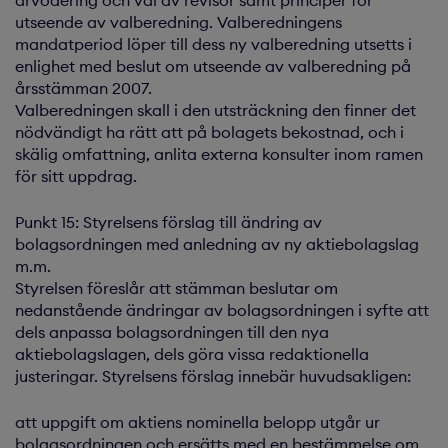
arvodering och val av revisor samt principer för
utseende av valberedning. Valberedningens
mandatperiod löper till dess ny valberedning utsetts i
enlighet med beslut om utseende av valberedning på
årsstämman 2007.
Valberedningen skall i den utsträckning den finner det
nödvändigt ha rätt att på bolagets bekostnad, och i
skälig omfattning, anlita externa konsulter inom ramen
för sitt uppdrag.
Punkt 15: Styrelsens förslag till ändring av
bolagsordningen med anledning av ny aktiebolagslag
m.m.
Styrelsen föreslår att stämman beslutar om
nedanstående ändringar av bolagsordningen i syfte att
dels anpassa bolagsordningen till den nya
aktiebolagslagen, dels göra vissa redaktionella
justeringar. Styrelsens förslag innebär huvudsakligen:
att uppgift om aktiens nominella belopp utgår ur
bolagsordningen och ersätts med en bestämmelse om