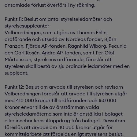
ansamlade förlust överförs i ny räkning.
Punkt 11: Beslut om antal styrelseledamöter och
styrelsesuppleanter
Valberedningen, som utgörs av Thomas Ehlin,
ordförande och utsedd av Nordeas fonder, Björn
Franzon, Fjärde AP-fonden, Ragnhild Wiborg, Pecunia
och Carl Rosén, Andra AP-fonden, samt Per-Olof
Mårtensson, styrelsens ordförande, föreslår att
styrelsen skall bestå av sju ordinarie ledamöter med en
suppleant.
Punkt 12: Beslut om arvode till styrelsen och revisorn
Valberedningen föreslår att arvode till styrelsen utgår
med 410 000 kronor till ordföranden och 150 000
kronor envar till de av årsstämman valda
styrelseledamöterna som inte är anställda i bolaget
eller innehar konsultuppdrag från bolaget. Dessutom
föreslås att arvode om 110 000 kronor utgår för
kommittéarbete att fördelas enligt styrelsens beslut.