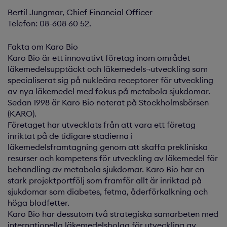
Bertil Jungmar, Chief Financial Officer
Telefon: 08-608 60 52.
Fakta om Karo Bio
Karo Bio är ett innovativt företag inom området
läkemedelsupptäckt och läkemedels¬utveckling som
specialiserat sig på nukleära receptorer för utveckling
av nya läkemedel med fokus på metabola sjukdomar.
Sedan 1998 är Karo Bio noterat på Stockholmsbörsen
(KARO).
Företaget har utvecklats från att vara ett företag
inriktat på de tidigare stadierna i
läkemedelsframtagning genom att skaffa prekliniska
resurser och kompetens för utveckling av läkemedel för
behandling av metabola sjukdomar. Karo Bio har en
stark projektportfölj som framför allt är inriktad på
sjukdomar som diabetes, fetma, åderförkalkning och
höga blodfetter.
Karo Bio har dessutom två strategiska samarbeten med
internationella läkemedelsbolag för utveckling av