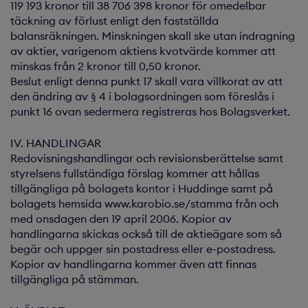
119 193 kronor till 38 706 398 kronor för omedelbar
täckning av förlust enligt den fastställda
balansräkningen. Minskningen skall ske utan indragning
av aktier, varigenom aktiens kvotvärde kommer att
minskas från 2 kronor till 0,50 kronor.
Beslut enligt denna punkt 17 skall vara villkorat av att
den ändring av § 4 i bolagsordningen som föreslås i
punkt 16 ovan sedermera registreras hos Bolagsverket.
IV. HANDLINGAR
Redovisningshandlingar och revisionsberättelse samt
styrelsens fullständiga förslag kommer att hållas
tillgängliga på bolagets kontor i Huddinge samt på
bolagets hemsida www.karobio.se/stamma från och
med onsdagen den 19 april 2006. Kopior av
handlingarna skickas också till de aktieägare som så
begär och uppger sin postadress eller e-postadress.
Kopior av handlingarna kommer även att finnas
tillgängliga på stämman.