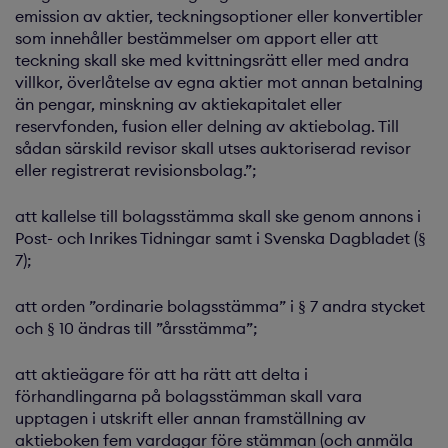
emission av aktier, teckningsoptioner eller konvertibler
som innehåller bestämmelser om apport eller att
teckning skall ske med kvittningsrätt eller med andra
villkor, överlåtelse av egna aktier mot annan betalning
än pengar, minskning av aktiekapitalet eller
reservfonden, fusion eller delning av aktiebolag. Till
sådan särskild revisor skall utses auktoriserad revisor
eller registrerat revisionsbolag.”;
att kallelse till bolagsstämma skall ske genom annons i
Post- och Inrikes Tidningar samt i Svenska Dagbladet (§
7);
att orden ”ordinarie bolagsstämma” i § 7 andra stycket
och § 10 ändras till ”årsstämma”;
att aktieägare för att ha rätt att delta i
förhandlingarna på bolagsstämman skall vara
upptagen i utskrift eller annan framställning av
aktieboken fem vardagar före stämman (och anmäla