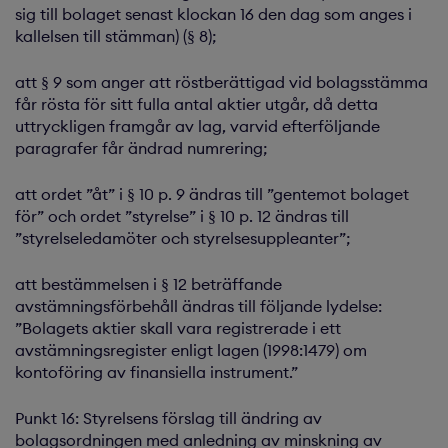
sig till bolaget senast klockan 16 den dag som anges i
kallelsen till stämman) (§ 8);
att § 9 som anger att röstberättigad vid bolagsstämma
får rösta för sitt fulla antal aktier utgår, då detta
uttryckligen framgår av lag, varvid efterföljande
paragrafer får ändrad numrering;
att ordet ”åt” i § 10 p. 9 ändras till ”gentemot bolaget
för” och ordet ”styrelse” i § 10 p. 12 ändras till
”styrelseledamöter och styrelsesuppleanter”;
att bestämmelsen i § 12 beträffande
avstämningsförbehåll ändras till följande lydelse:
”Bolagets aktier skall vara registrerade i ett
avstämningsregister enligt lagen (1998:1479) om
kontoföring av finansiella instrument.”
Punkt 16: Styrelsens förslag till ändring av
bolagsordningen med anledning av minskning av