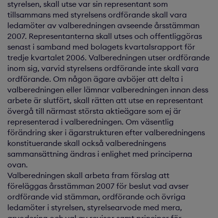
styrelsen, skall utse var sin representant som
tillsammans med styrelsens ordförande skall vara
ledamöter av valberedningen avseende årsstämman
2007. Representanterna skall utses och offentliggöras
senast i samband med bolagets kvartalsrapport för
tredje kvartalet 2006. Valberedningen utser ordförande
inom sig, varvid styrelsens ordförande inte skall vara
ordförande. Om någon ägare avböjer att delta i
valberedningen eller lämnar valberedningen innan dess
arbete är slutfört, skall rätten att utse en representant
övergå till närmast största aktieägare som ej är
representerad i valberedningen. Om väsentlig
förändring sker i ägarstrukturen efter valberedningens
konstituerande skall också valberedningens
sammansättning ändras i enlighet med principerna
ovan.
Valberedningen skall arbeta fram förslag att
föreläggas årsstämman 2007 för beslut vad avser
ordförande vid stämman, ordförande och övriga
ledamöter i styrelsen, styrelsearvode med mera,