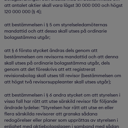
att antalet aktier skall vara lägst 30 000 000 och högst
120 000 000 (§ 4);
att bestämmelsen i § 5 om styrelseledamöternas
mandattid och att dessa skall utses på ordinarie
bolagsstämma utgår;
att § 6 första stycket ändras dels genom att
bestämmelsen om revisorns mandattid och att denna
skall utses på ordinarie bolagsstämma utgår, dels
genom att det föreskrivs att ett registrerat
revisionsbolag skall utses till revisor (bestämmelsen om
att högst två revisorsuppleanter skall utses utgår);
att bestämmelsen i § 6 andra stycket om att styrelsen i
vissa fall har rätt att utse särskild revisor får följande
ändrade lydelse: ”Styrelsen har rätt att utse en eller
flera särskilda revisorer att granska sådana
redogörelser eller planer som upprättas av styrelsen i
enlighet med aktiebolagslagen i samband med sådan