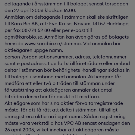
deltagande i årsstämman till bolaget senast torsdagen
den 27 april 2006 klockan 16.00.
Anmälan om deltagande i stämman skall ske skriftligen
till Karo Bio AB, att: Eva Kruse, Novum, 141 57 Huddinge,
per fax 08-774 52 80 eller per e-post till
agm@karobio.se. Anmälan kan även göras på bolagets
hemsida www.karobio.se/stamma. Vid anmälan bör
aktieägaren uppge namn,
person-/organisationsnummer, adress, telefonnummer
samt e postadress. I de fall ställföreträdare eller ombud
deltar i stämman bör behörighets¬handlingar skickas in
till bolaget i samband med anmälan. Aktieägare får
medföra ett eller två biträden till stämman under
förutsättning att aktieägaren anmäler det antal
biträden denne har för avsikt att medföra.
Aktieägare som har sina aktier förvaltarregistrerade
måste, för att få rätt att delta i stämman, tillfälligt
omregistrera aktierna i eget namn. Sådan registrering
måste vara verkställd hos VPC AB senast onsdagen den
26 april 2006, vilket innebär att aktieägaren måste