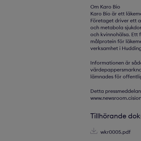
Om Karo Bio
Karo Bio är ett läke
Företaget driver ett
och metabola sjukdom
och kvinnohälsa. Ett
målprotein för läkeme
verksamhet i Hudding
Informationen är såda
värdepappersmarknade
lämnades för offentl
Detta pressmeddelande
www.newsroom.cision
Tillhörande do
wkr0005.pdf