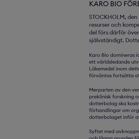
KARO BIO FÖR
STOCKHOLM, den 25 
resurser och komp
del förs därför öve
självständigt. Dot
Karo Bio domineras i
ett världsledande ut
Läkemedel inom dett
förväntas fortsätta a
Merparten av den ver
preklinisk forskning 
dotterbolag ska kost
förhandlingar om orga
dotterbolaget inför 
Syftet med avknoppni
och lägga grunden för