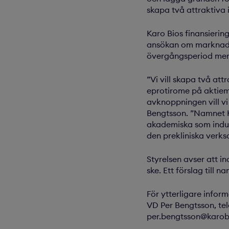
skapa två attraktiva i
Karo Bios finansierin
ansökan om marknads
övergångsperiod men a
”Vi vill skapa två at
eprotirome på aktie
avknoppningen vill vi
Bengtsson. ”Namnet K
akademiska som indust
den prekliniska verk
Styrelsen avser att 
ske. Ett förslag till
För ytterligare infor
VD Per Bengtsson, tele
per.bengtsson@karobi