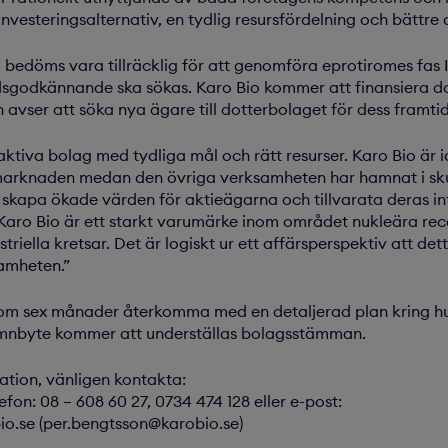
nvesteringsalternativ, en tydlig resurs­fördelning och bättre 
g bedöms vara tillräcklig för att genomföra eprotiromes fas 
godkännande ska sökas. Karo Bio kommer att finansiera do
vser att söka nya ägare till dotterbolaget för dess framtid
traktiva bolag med tydliga mål och rätt resurser. Karo Bio ä
marknaden medan den övriga verksamheten har hamnat i s
 skapa ökade värden för aktieägarna och tillvarata deras in
aro Bio är ett starkt varumärke inom området nukleära rece
riella kretsar. Det är logiskt ur ett affärsperspektiv att de
samheten.”
inom sex månader återkomma med en detaljerad plan kring 
 namnbyte kommer att underställas bolagsstämman.
mation, vänligen kontakta:
fon: 08 – 608 60 27, 0734 474 128 eller e-post:
o.se (per.bengtsson@karobio.se)