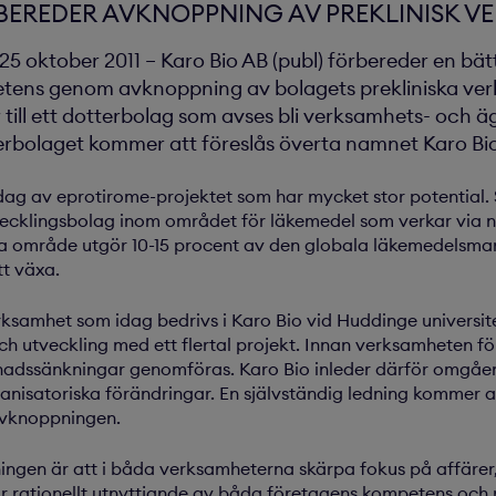
BEREDER AVKNOPPNING AV PREKLINISK V
oktober 2011 – Karo Bio AB (publ) förbereder en bätt
etens genom avknoppning av bolagets prekliniska ve
r till ett dotterbolag som avses bli verksamhets- och 
terbolaget kommer att föreslås överta namnet Karo Bi
dag av eprotirome-projektet som har mycket stor potential. 
vecklingsbolag inom området för läkemedel som verkar via n
a område utgör 10-15 procent av den globala läkemedelsm
tt växa.
ksamhet som idag bedrivs i Karo Bio vid Huddinge universi
och utveckling med ett flertal projekt. Innan verksamheten för
nadssänkningar genomföras. Karo Bio inleder därför omgåe
nisatoriska förändringar. En självständig ledning kommer att 
avknoppningen.
ngen är att i båda verksamheterna skärpa fokus på affärer
 rationellt utnyttjande av båda företagens kompetens och re