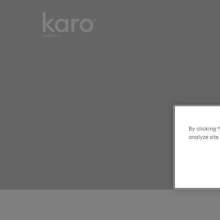
Karo
Smart choices for
Healthcare
everyday healthcare
By clicking 
analyze site