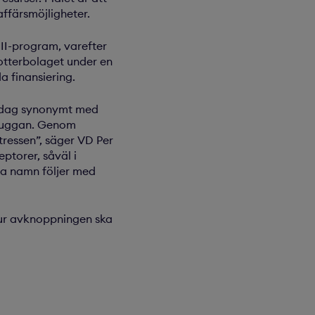
affärsmöjligheter.
III-program, varefter
tterbolaget under en
a finansiering.
r idag synonymt med
kuggan. Genom
tressen”, säger VD Per
ptorer, såväl i
tta namn följer med
hur avknoppningen ska