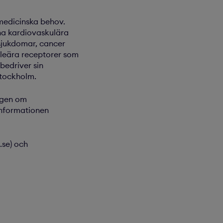
medicinska behov.
na kardiovaskulära
sjukdomar, cancer
leära receptorer som
bedriver sin
Stockholm.
lagen om
Informationen
.se) och