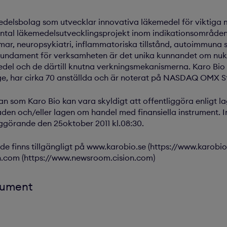
medelsbolag som utvecklar innovativa läkemedel för viktiga 
 antal läkemedelsutvecklingsprojekt inom indikationsområde
ar, neuropsykiatri, inflammatoriska tillstånd, autoimmuna 
 fundament för verksamheten är det unika kunnandet om nuk
del och de därtill knutna verkningsmekanismerna. Karo Bio 
e, har cirka 70 anställda och är noterat på NASDAQ OMX 
n som Karo Bio kan vara skyldigt att offentliggöra enligt 
n och/eller lagen om handel med finansiella instrument. 
iggörande den 25oktober 2011 kl.08:30.
 finns tillgängligt på www.karobio.se (https://www.karobio
.com (https://www.newsroom.cision.com)
kument