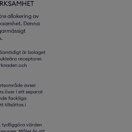
ERKSAMHET
re allokering av
rksamhet. Denna
ägarmässigt
o.
Samtidigt är bolaget
ukleära receptorer.
arknaden och
tetsområde avser
s över i ett separat
nde fackliga
tillsättas i
, tydliggöra värden
surser. Målet är att