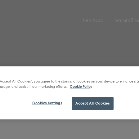
Om Karo
Varumärk
“Accept All Cookies”, you agree to the storing of cookies on your device to enhance sit
 usage, and assist in our marketing efforts.
Cookie Policy
Cookies Settings
Accept All Cookies