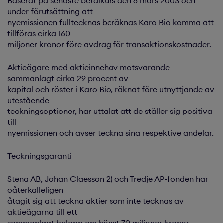
Baserat på senaste betalkurs den 6 mars 2003 och
under förutsättning att
nyemissionen fulltecknas beräknas Karo Bio komma att
tillföras cirka 160
miljoner kronor före avdrag för transaktionskostnader.
Aktieägare med aktieinnehav motsvarande
sammanlagt cirka 29 procent av
kapital och röster i Karo Bio, räknat före utnyttjande av
utestående
teckningsoptioner, har uttalat att de ställer sig positiva
till
nyemissionen och avser teckna sina respektive andelar.
Teckningsgaranti
Stena AB, Johan Claesson 2) och Tredje AP-fonden har
oåterkalleligen
åtagit sig att teckna aktier som inte tecknas av
aktieägarna till ett
sammanlagt belopp om högst 70 miljoner kronor.