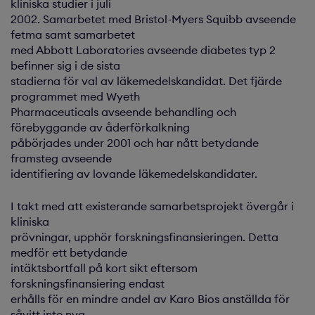
kliniska studier i juli
2002. Samarbetet med Bristol-Myers Squibb avseende
fetma samt samarbetet
med Abbott Laboratories avseende diabetes typ 2
befinner sig i de sista
stadierna för val av läkemedelskandidat. Det fjärde
programmet med Wyeth
Pharmaceuticals avseende behandling och
förebyggande av åderförkalkning
påbörjades under 2001 och har nått betydande
framsteg avseende
identifiering av lovande läkemedelskandidater.
I takt med att existerande samarbetsprojekt övergår i
kliniska
prövningar, upphör forskningsfinansieringen. Detta
medför ett betydande
intäktsbortfall på kort sikt eftersom
forskningsfinansiering endast
erhålls för en mindre andel av Karo Bios anställda för
såvitt inte nya