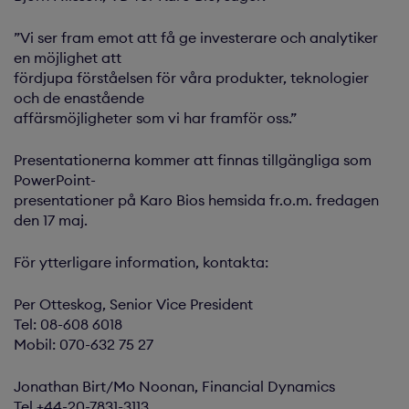
”Vi ser fram emot att få ge investerare och analytiker
en möjlighet att
fördjupa förståelsen för våra produkter, teknologier
och de enastående
affärsmöjligheter som vi har framför oss.”
Presentationerna kommer att finnas tillgängliga som
PowerPoint-
presentationer på Karo Bios hemsida fr.o.m. fredagen
den 17 maj.
För ytterligare information, kontakta:
Per Otteskog, Senior Vice President
Tel: 08-608 6018
Mobil: 070-632 75 27
Jonathan Birt/Mo Noonan, Financial Dynamics
Tel +44-20-7831-3113