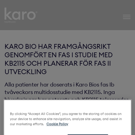
Karo Healthcare
KARO BIO HAR FRAMGÅNGSRIKT
GENOMFÖRT EN FAS I STUDIE MED
KB2115 OCH PLANERAR FÖR FAS II
UTVECKLING
Alla patienter har doserats i Karo Bios fas Ib
tvåveckors multidosstudie med KB2115. Inga
biverkningar har noterats och KB2115 tolererades
väl. Dessutom kunde en utmärkt biotillgänglighet
och farmakokinetik dokumenteras. De viktigaste
By clicking “Accept All Cookies”, you agree to the storing of cookies on
your device to enhance site navigation, analyze site usage, and assist in
fynden kommer att rapporteras under våren
our marketing efforts.
Cookie Policy
2006 och planeringen för fas II studier fortsätter.