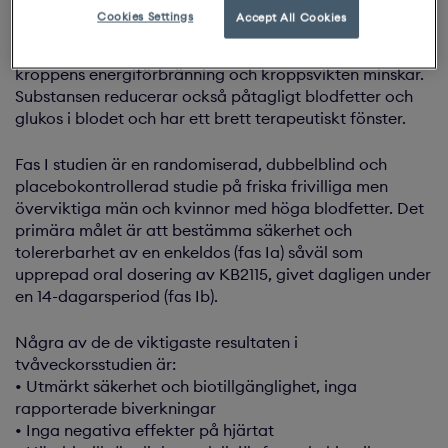
Cookies Settings
Accept All Cookies
I prekliniska studier stimulerar KB2115 selektivt
sköldkörtelhormonreceptorn och därigenom ökar
kroppens energiförbränning och kroppsvikten minskar.
Substansen reducerar också påtagligt blodfetter och
glukos i blodet och har ett brett terapeutiskt fönster.
Fas I studien är en randomiserad, dubbelblind och
placebokontrollerad studie på friska frivilliga men
överviktiga män och kvinnor med höga blodfetter. Det
primära målet är att bestämma säkerhet och
tolererbarhet av en enkeldos (fas Ia) såväl som
upprepad oral dosering av KB2115, givet dagligen under
en 14-dagarsperiod (fas Ib).
Några av de de viktigaste resultaten i
tvåveckorsstudien är:
• Utmärkt säkerhet och biotillgänglighet, inga
rapporterade biverkningar
• Inga negativa effekter på hjärtat