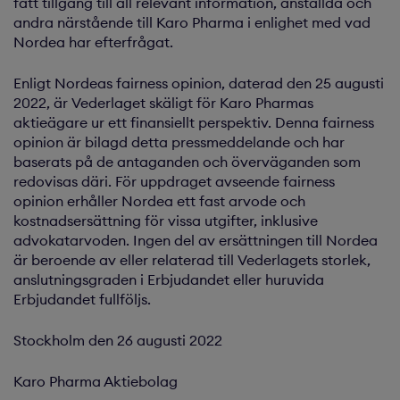
fått tillgång till all relevant information, anställda och
andra närstående till Karo Pharma i enlighet med vad
Nordea har efterfrågat.
Enligt Nordeas fairness opinion, daterad den 25 augusti
2022, är Vederlaget skäligt för Karo Pharmas
aktieägare ur ett finansiellt perspektiv. Denna fairness
opinion är bilagd detta pressmeddelande och har
baserats på de antaganden och överväganden som
redovisas däri. För uppdraget avseende fairness
opinion erhåller Nordea ett fast arvode och
kostnadsersättning för vissa utgifter, inklusive
advokatarvoden. Ingen del av ersättningen till Nordea
är beroende av eller relaterad till Vederlagets storlek,
anslutningsgraden i Erbjudandet eller huruvida
Erbjudandet fullföljs.
Stockholm den 26 augusti 2022
Karo Pharma Aktiebolag