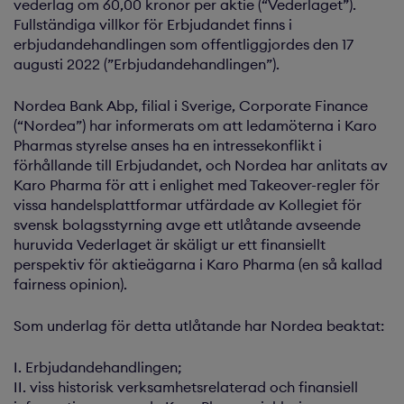
vederlag om 60,00 kronor per aktie (“Vederlaget”).
Fullständiga villkor för Erbjudandet finns i
erbjudandehandlingen som offentliggjordes den 17
augusti 2022 (”Erbjudandehandlingen”).
Nordea Bank Abp, filial i Sverige, Corporate Finance
(“Nordea”) har informerats om att ledamöterna i Karo
Pharmas styrelse anses ha en intressekonflikt i
förhållande till Erbjudandet, och Nordea har anlitats av
Karo Pharma för att i enlighet med Takeover-regler för
vissa handelsplattformar utfärdade av Kollegiet för
svensk bolagsstyrning avge ett utlåtande avseende
huruvida Vederlaget är skäligt ur ett finansiellt
perspektiv för aktieägarna i Karo Pharma (en så kallad
fairness opinion).
Som underlag för detta utlåtande har Nordea beaktat:
I. Erbjudandehandlingen;
II. viss historisk verksamhetsrelaterad och finansiell