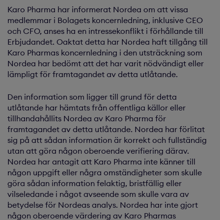
Karo Pharma har informerat Nordea om att vissa
medlemmar i Bolagets koncernledning, inklusive CEO
och CFO, anses ha en intressekonflikt i förhållande till
Erbjudandet. Oaktat detta har Nordea haft tillgång till
Karo Pharmas koncernledning i den utsträckning som
Nordea har bedömt att det har varit nödvändigt eller
lämpligt för framtagandet av detta utlåtande.
Den information som ligger till grund för detta
utlåtande har hämtats från offentliga källor eller
tillhandahållits Nordea av Karo Pharma för
framtagandet av detta utlåtande. Nordea har förlitat
sig på att sådan information är korrekt och fullständig
utan att göra någon oberoende verifiering därav.
Nordea har antagit att Karo Pharma inte känner till
någon uppgift eller några omständigheter som skulle
göra sådan information felaktig, bristfällig eller
vilseledande i något avseende som skulle vara av
betydelse för Nordeas analys. Nordea har inte gjort
någon oberoende värdering av Karo Pharmas