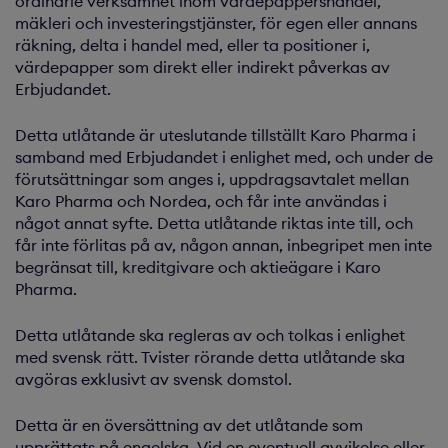
ordinarie verksamhet inom värdepappershandel,
mäkleri och investeringstjänster, för egen eller annans
räkning, delta i handel med, eller ta positioner i,
värdepapper som direkt eller indirekt påverkas av
Erbjudandet.
Detta utlåtande är uteslutande tillställt Karo Pharma i
samband med Erbjudandet i enlighet med, och under de
förutsättningar som anges i, uppdragsavtalet mellan
Karo Pharma och Nordea, och får inte användas i
något annat syfte. Detta utlåtande riktas inte till, och
får inte förlitas på av, någon annan, inbegripet men inte
begränsat till, kreditgivare och aktieägare i Karo
Pharma.
Detta utlåtande ska regleras av och tolkas i enlighet
med svensk rätt. Tvister rörande detta utlåtande ska
avgöras exklusivt av svensk domstol.
Detta är en översättning av det utlåtande som
upprättats på engelska. Vid en eventuell avvikelse eller