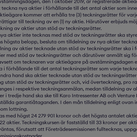
stämningsdagen, den 1 oktober 2019, är registrerade aktie
 teckna nya aktier i förhållande till det antal aktier som inn
ieägare kommer att erhålla tre (3) teckningsrätter för varj
rättigar till teckning av en (1) ny aktie. Härutöver erbjuds mö
ckning av aktier utan stöd av teckningsrätter.
 nya aktier inte tecknas med stöd av teckningsrätter ska styr
 högsta belopp, besluta om tilldelning av nya aktier teckn
elning av aktier tecknade utan stöd av teckningsrätter ska i f
er med stöd av teckningsrätter och därutöver anmält sig fö
avsett om tecknaren var aktieägare på avstämningsdagen ell
 i förhållande till det antal teckningsrätter som varje teckna
 andra hand ska aktier tecknade utan stöd av teckningsrätter
g utan stöd av teckningsrätter och, vid överteckning, pro rat
anges i respektive teckningsanmälan, medan tilldelning av a
r i tredje hand ska ske till Karo Intressenter AB och Venture 
l ställda garantiåtaganden. I den mån tilldelning enligt ovan i
nom lottning.
kas med högst 24 279 901 kronor och det högsta antalet akt
2 aktier. Teckningskursen är fastställd till 33 kronor per akt
väntas, förutsatt att Företrädesemissionen fulltecknas, uppgå 
emissionskostnader.