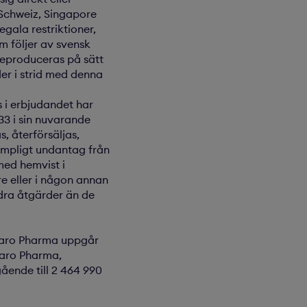
, Schweiz, Singapore
egala restriktioner,
om följer av svensk
 reproduceras på sätt
der i strid med denna
s i erbjudandet har
933 i sin nuvarande
s, återförsäljas,
illämpligt undantag från
 med hemvist i
e eller i någon annan
ndra åtgärder än de
 Karo Pharma uppgår
 Karo Pharma,
ående till 2 464 990