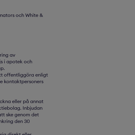
nators och White &
ring av
s i apotek och
ap.
 offentliggöra enligt
e kontaktpersoners
ckna eller på annat
ktiebolag. Inbjudan
att ske genom det
mkring den 30
ig direkt eller