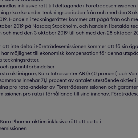
ndlas inklusive rätt till deltagande i Företrädesemissionen 
ing ska ske under teckningsperioden från och med den 3 okt
019. Handeln i teckningsrätter kommer att pågå från och me
oktober 2019 på Nasdaq Stockholm, och handeln i betalda tec
 och med den 3 oktober 2019 till och med den 28 oktober 
r att inte delta i Företrädesemissionen kommer att få sin ä
n har möjlighet till ekonomisk kompensation för denna utsp
a teckningsrätter.
ch garantiförbindelser
sta aktieägare, Karo Intressenter AB (67,0 procent) och Vent
illsammans innehar 71,1 procent av antalet utestående aktier 
a sina pro rata-andelar av Företrädesemissionen och garante
issionen pro rata i förhållande till sina innehav. Företräde
Karo Pharma-aktien inklusive rätt att delta i
semissionen