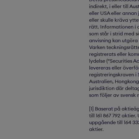
indirekt, i eller til
eller USA eller annan 
eller skulle kräva ytt
rätt. Informationen i
som står i strid med 
anvisning kan utgöra 
Varken teckningsrätte
registrerats eller kom
lydelse (“Securities Ac
levereras eller överför
registreringskraven i 
Australien, Hongkong
jurisdiktion där delt
som följer av svensk r
[1] Baserat på aktieä
till 161 867 792 aktie
uppgående till 164 33
aktier.