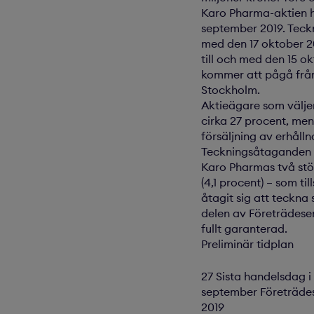
Karo Pharma-aktien ha
september 2019. Teckn
med den 17 oktober 2
till och med den 15 
kommer att pågå från
Stockholm.
Aktieägare som välje
cirka 27 procent, me
försäljning av erhålln
Teckningsåtaganden o
Karo Pharmas två stör
(4,1 procent) – som t
åtagit sig att teckn
delen av Företrädesem
fullt garanterad.
Preliminär tidplan
27 Sista handelsdag i 
september Företräde
2019