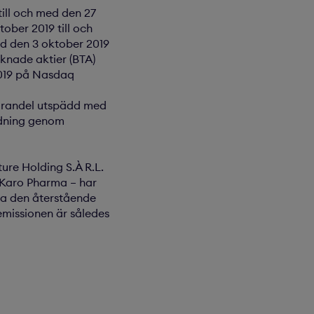
till och med den 27
ober 2019 till och
d den 3 oktober 2019
knade aktier (BTA)
2019 på Nasdaq
garandel utspädd med
ädning genom
ure Holding S.À R.L.
i Karo Pharma – har
ra den återstående
semissionen är således