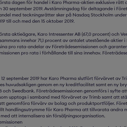
rsta dagen för handel i Karo Pharma-aktien exklusive rätt a
en 30 september 2019. Avstämningsdag för deltagande i Före
Handel med teckningsrätter sker på Nasdaq Stockholm under
9 till och med den 15 oktober 2019.
örsta aktieägare, Karo Intressenter AB (67,0 procent) och Ve
illsammans innehar 71,1 procent av antalet utestående aktier i
a sina pro rata-andelar av Företrädesemissionen och garante
issionen pro rata i förhållande till sina innehav. Företräde
2 september 2019 har Karo Pharma slutfört förvärvet av Tr
es huvudsakligen genom en ny kreditfacilitet samt en ny bry
EB och Swedbank. Företrädesemissionen genomförs i syfte at
 som upptogs i samband med förvärvet av Trimb samt att st
 att genomföra förvärv av bolag och produktportföljer. För
ellt handlingsutrymme för Karo Pharma att tillvarata andra
med att internalisera sin försäljningsorganisation.
semissionen