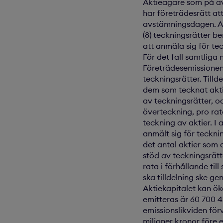
Aktieägare som på av
har företrädesrätt att
avstämningsdagen. Akt
(8) teckningsrätter be
att anmäla sig för te
För det fall samtliga
Företrädesemissionens
teckningsrätter. Tilld
dem som tecknat akti
av teckningsrätter, o
överteckning, pro rata
teckning av aktier. I
anmält sig för tecknin
det antal aktier som 
stöd av teckningsrätte
rata i förhållande til
ska tilldelning ske ge
Aktiekapitalet kan ö
emitteras är 60 700 42
emissionslikviden för
miljoner kronor före 