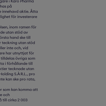
ägare i Karo Pharma
ehas på
e innehavd aktie. Åtta
jlighet för investerare
elsen, inom ramen för
ade utan stöd av
örsta hand ske till
r teckning utan stöd
er inte och, vid
re har utnyttjat för
 tilldelas övriga som
a i förhållande till
ktier tecknade utan
Holding S.À R.L., pro
nte kan ske pro rata,
ier som kan komma att
ie och
till cirka 2 003