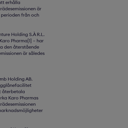
tt erhålla
trädesemissionen är
 perioden från och
nture Holding S.À R.L.
 Karo Pharma[1] – har
ra den återstående
semissionen är således
imb Holding AB.
gglånefacilitet
t återbetala
ärka Karo Pharmas
eträdesemissionen
 marknadsmöjligheter