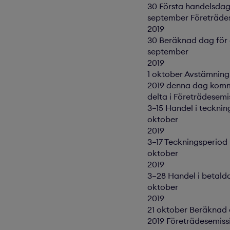
30 Första handelsdag 
september Företräde
2019
30 Beräknad dag för 
september
2019
1 oktober Avstämning
2019 denna dag komme
delta i Företrädesemi
3–15 Handel i tecknin
oktober
2019
3–17 Teckningsperiod
oktober
2019
3–28 Handel i betalda
oktober
2019
21 oktober Beräknad d
2019 Företrädesemiss