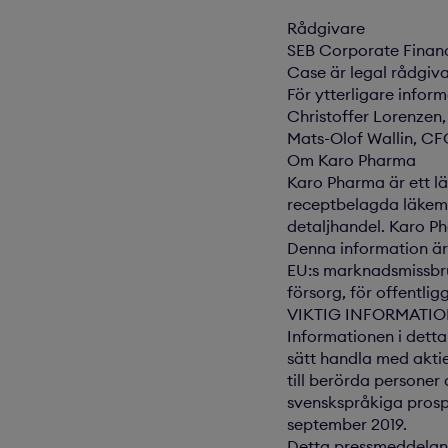
Rådgivare
SEB Corporate Finan
Case är legal rådgiv
För ytterligare infor
Christoffer Lorenzen
Mats-Olof Wallin, CF
Om Karo Pharma
Karo Pharma är ett l
receptbelagda läkeme
detaljhandel. Karo P
Denna information är 
EU:s marknadsmissbr
försorg, för offentli
VIKTIG INFORMATI
Informationen i detta
sätt handla med aktie
till berörda persone
svenskspråkiga prosp
september 2019.
Detta pressmeddelande 