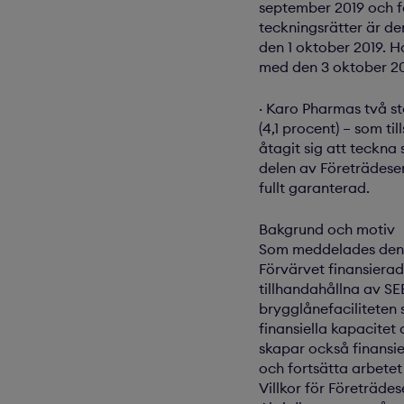
september 2019 och fö
teckningsrätter är d
den 1 oktober 2019. 
med den 3 oktober 201
· Karo Pharmas två st
(4,1 procent) – som t
åtagit sig att teckn
delen av Företrädesem
fullt garanterad.
Bakgrund och motiv
Som meddelades den 1
Förvärvet finansierad
tillhandahållna av S
brygglånefaciliteten
finansiella kapacitet
skapar också finansi
och fortsätta arbetet 
Villkor för Företräde