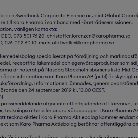
ce och Swedbank Corporate Finance är Joint Global Coordi
are till Karo Pharma i samband med Företrädesemissionen.
mation, vänligen kontakta:
, CEO, 073-501 76 20, christoffer.lorenzen@karopharma.se
O, 076-002 60 10, mats-olof.wallin@karopharma.se
äkemedelsbolag specialiserat på försäljning och marknadsfö
del, receptfria läkemedel och egenvårdsprodukter som sälj
harma är noterat på Nasdaq Stockholmsbörsens lista Mid C
sådan information som Karo Pharma AB (publ) är skyldigt att
uksförordning. Informationen lämnades, genom ovanståend
ggörande den 24 september 2019 kl. 13.00 CEST.
ON
 pressmeddelande utgör inte ett erbjudande att förvärva, te
r, teckningsrätter eller andra värdepapper i Karo Pharma A
r att teckna aktier i Karo Pharma Aktiebolag kommer endast 
ekt som Karo Pharma Aktiebolag beräknar offentliggöra o
får inte offentliggöras, publiceras eller distribueras, vare s