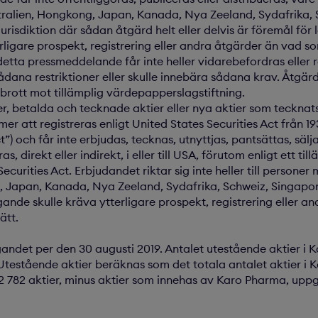
l Australien, Hongkong, Japan, Kanada, Nya Zeeland, Sydafrika
jurisdiktion där sådan åtgärd helt eller delvis är föremål för l
erligare prospekt, registrering eller andra åtgärder än vad s
 detta pressmeddelande får inte heller vidarebefordras eller
sådana restriktioner eller skulle innebära sådana krav. Åtgär
brott mot tillämplig värdepapperslagstiftning.
r, betalda och tecknade aktier eller nya aktier som tecknat
mer att registreras enligt United States Securities Act från 1
t”) och får inte erbjudas, tecknas, utnyttjas, pantsättas, sälja
as, direkt eller indirekt, i eller till USA, förutom enligt ett t
Securities Act. Erbjudandet riktar sig inte heller till personer
, Japan, Kanada, Nya Zeeland, Sydafrika, Schweiz, Singapor
agande skulle kräva ytterligare prospekt, registrering eller a
ätt.
gandet per den 30 augusti 2019. Antalet utestående aktier i
r. Utestående aktier beräknas som det totala antalet aktier i
2 782 aktier, minus aktier som innehas av Karo Pharma, uppg