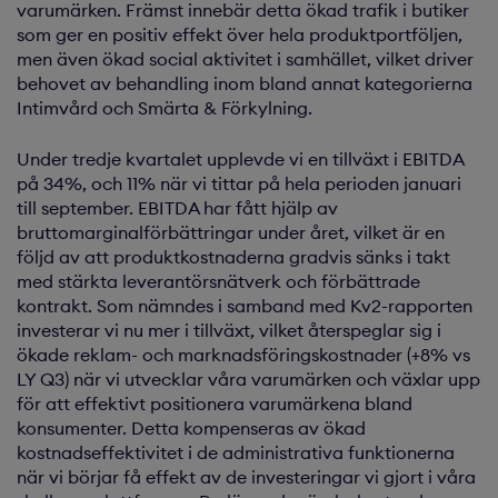
varumärken. Främst innebär detta ökad trafik i butiker
som ger en positiv effekt över hela produktportföljen,
men även ökad social aktivitet i samhället, vilket driver
behovet av behandling inom bland annat kategorierna
Intimvård och Smärta & Förkylning.
Under tredje kvartalet upplevde vi en tillväxt i EBITDA
på 34%, och 11% när vi tittar på hela perioden januari
till september. EBITDA har fått hjälp av
bruttomarginalförbättringar under året, vilket är en
följd av att produktkostnaderna gradvis sänks i takt
med stärkta leverantörsnätverk och förbättrade
kontrakt. Som nämndes i samband med Kv2-rapporten
investerar vi nu mer i tillväxt, vilket återspeglar sig i
ökade reklam- och marknadsföringskostnader (+8% vs
LY Q3) när vi utvecklar våra varumärken och växlar upp
för att effektivt positionera varumärkena bland
konsumenter. Detta kompenseras av ökad
kostnadseffektivitet i de administrativa funktionerna
när vi börjar få effekt av de investeringar vi gjort i våra