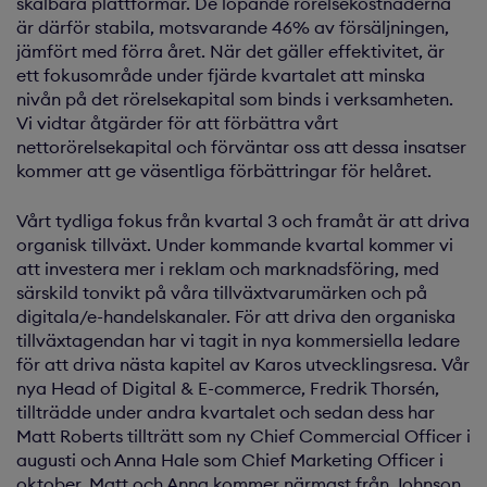
skalbara plattformar. De löpande rörelsekostnaderna
är därför stabila, motsvarande 46% av försäljningen,
jämfört med förra året. När det gäller effektivitet, är
ett fokusområde under fjärde kvartalet att minska
nivån på det rörelsekapital som binds i verksamheten.
Vi vidtar åtgärder för att förbättra vårt
nettorörelsekapital och förväntar oss att dessa insatser
kommer att ge väsentliga förbättringar för helåret.
Vårt tydliga fokus från kvartal 3 och framåt är att driva
organisk tillväxt. Under kommande kvartal kommer vi
att investera mer i reklam och marknadsföring, med
särskild tonvikt på våra tillväxtvarumärken och på
digitala/e-handelskanaler. För att driva den organiska
tillväxtagendan har vi tagit in nya kommersiella ledare
för att driva nästa kapitel av Karos utvecklingsresa. Vår
nya Head of Digital & E-commerce, Fredrik Thorsén,
tillträdde under andra kvartalet och sedan dess har
Matt Roberts tillträtt som ny Chief Commercial Officer i
augusti och Anna Hale som Chief Marketing Officer i
oktober. Matt och Anna kommer närmast från Johnson