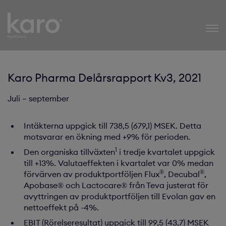
Karo Healthcare
Karo Pharma Delårsrapport Kv3, 2021
Juli – september
Intäkterna uppgick till 738,5 (679,1) MSEK. Detta
motsvarar en ökning med +9% för perioden.
1
Den organiska tillväxten
i tredje kvartalet uppgick
till +13%. Valutaeffekten i kvartalet var 0% medan
®
®
förvärven av produktportföljen Flux
, Decubal
,
Apobase® och Lactocare® från Teva justerat för
avyttringen av produktportföljen till Evolan gav en
nettoeffekt på -4%.
EBIT (Rörelseresultat) uppgick till 99,5 (43,7) MSEK