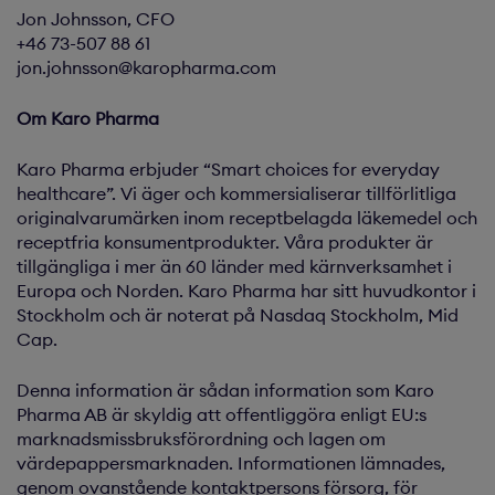
Jon Johnsson, CFO
+46 73-507 88 61
jon.johnsson@karopharma.com
Om Karo Pharma
Karo Pharma erbjuder “Smart choices for everyday
healthcare”. Vi äger och kommersialiserar tillförlitliga
originalvarumärken inom receptbelagda läkemedel och
receptfria konsumentprodukter. Våra produkter är
tillgängliga i mer än 60 länder med kärnverksamhet i
Europa och Norden. Karo Pharma har sitt huvudkontor i
Stockholm och är noterat på Nasdaq Stockholm, Mid
Cap.
Denna information är sådan information som Karo
Pharma AB är skyldig att offentliggöra enligt EU:s
marknadsmissbruksförordning och lagen om
värdepappersmarknaden. Informationen lämnades,
genom ovanstående kontaktpersons försorg, för