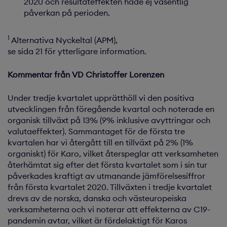
2020 och resultateffekten hade ej väsentlig
påverkan på perioden.
1
Alternativa Nyckeltal (APM),
se sida 21 för ytterligare information.
Kommentar från VD Christoffer Lorenzen
Under tredje kvartalet upprätthöll vi den positiva
utvecklingen från föregående kvartal och noterade en
organisk tillväxt på 13% (9% inklusive avyttringar och
valutaeffekter). Sammantaget för de första tre
kvartalen har vi återgått till en tillväxt på 2% (1%
organiskt) för Karo, vilket återspeglar att verksamheten
återhämtat sig efter det första kvartalet som i sin tur
påverkades kraftigt av utmanande jämförelsesiffror
från första kvartalet 2020. Tillväxten i tredje kvartalet
drevs av de norska, danska och västeuropeiska
verksamheterna och vi noterar att effekterna av C19-
pandemin avtar, vilket är fördelaktigt för Karos