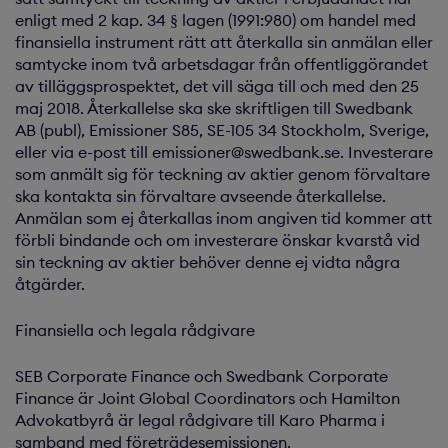
enligt med 2 kap. 34 § lagen (1991:980) om handel med
finansiella instrument rätt att återkalla sin anmälan eller
samtycke inom två arbetsdagar från offentliggörandet
av tilläggsprospektet, det vill säga till och med den 25
maj 2018. Återkallelse ska ske skriftligen till Swedbank
AB (publ), Emissioner S85, SE-105 34 Stockholm, Sverige,
eller via e-post till emissioner@swedbank.se. Investerare
som anmält sig för teckning av aktier genom förvaltare
ska kontakta sin förvaltare avseende återkallelse.
Anmälan som ej återkallas inom angiven tid kommer att
förbli bindande och om investerare önskar kvarstå vid
sin teckning av aktier behöver denne ej vidta några
åtgärder.
Finansiella och legala rådgivare
SEB Corporate Finance och Swedbank Corporate
Finance är Joint Global Coordinators och Hamilton
Advokatbyrå är legal rådgivare till Karo Pharma i
samband med företrädesemissionen.