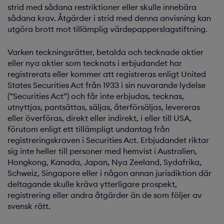
strid med sådana restriktioner eller skulle innebära
sådana krav. Åtgärder i strid med denna anvisning kan
utgöra brott mot tillämplig värdepapperslagstiftning.
Varken teckningsrätter, betalda och tecknade aktier
eller nya aktier som tecknats i erbjudandet har
registrerats eller kommer att registreras enligt United
States Securities Act från 1933 i sin nuvarande lydelse
(”Securities Act”) och får inte erbjudas, tecknas,
utnyttjas, pantsättas, säljas, återförsäljas, levereras
eller överföras, direkt eller indirekt, i eller till USA,
förutom enligt ett tillämpligt undantag från
registreringskraven i Securities Act. Erbjudandet riktar
sig inte heller till personer med hemvist i Australien,
Hongkong, Kanada, Japan, Nya Zeeland, Sydafrika,
Schweiz, Singapore eller i någon annan jurisdiktion där
deltagande skulle kräva ytterligare prospekt,
registrering eller andra åtgärder än de som följer av
svensk rätt.