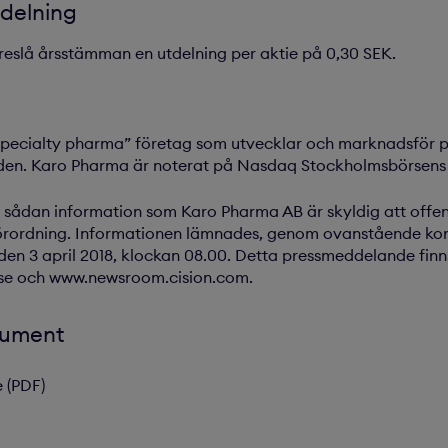
delning
öreslå årsstämman en utdelning per aktie på 0,30 SEK.
specialty pharma” företag som utvecklar och marknadsför pr
vården. Karo Pharma är noterat på Nasdaq Stockholmsbörsens 
 sådan information som Karo Pharma AB är skyldig att offent
rordning. Informationen lämnades, genom ovanstående kon
den 3 april 2018, klockan 08.00. Detta pressmeddelande finns
se och www.newsroom.cision.com.
kument
 (PDF)