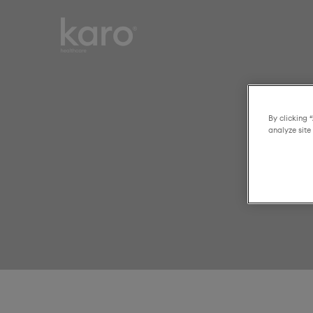
Karo
Smart choices for
Healthcare
everyday healthcare
By clicking 
analyze site