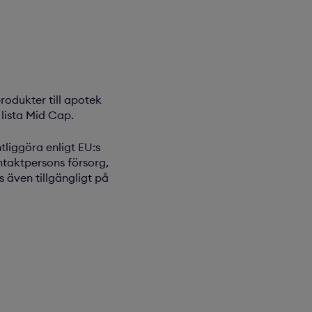
odukter till apotek
lista Mid Cap.
liggöra enligt EU:s
taktpersons försorg,
 även tillgängligt på