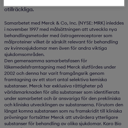
behandlingsmetoderna för närvarande är
otillräckliga.
Samarbetet med Merck & Co, Inc. (NYSE: MRK) inleddes
i november 1997 med målsättningen att utveckla nya
behandlingsmetoder med östrogenreceptorer som
målproteiner vilket är särskilt relevant för behandling
av kvinnosjukdomar men även för andra viktiga
sjukdomsområden.
Den gemensamma samarbetsfasen för
läkemedelsframtagning med Merck slutfördes under
2002 och denna har varit framgångsrik genom
framtagning av ett stort antal selektiva kemiska
substanser. Merck har exklusiva rättigheter på
världsmarknaden för alla substanser som identifierats
under samarbetet och är ansvariga för den prekliniska
och kliniska utvecklingen av substanserna. Förutom den
längst komna substansen som nu framskridit till kliniska
prövningar fortsätter Merck att utvärdera ytterligare
substanser för behandling av olika sjukdomar. Karo Bio