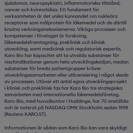
sjukdomar, neuropsykiatri, inflammatoriska tillstånd,
cancer och kvinnohälsa. Ett fundament för
verksamheten är det unika kunnandet om nukleära
receptorer som målprotein för läkemedel och de därtill
knutna verkningsmekanismerna. Viktiga processer och
kompetenser i företaget är forskning,
läkemedelsframtagning, preklinisk och klinisk
utveckling, samt medicinsk och regulatorisk expertis.
Karo Bio har kapacitet att ta utvalda substanser för
nischindikationer genom hela utvecklings­kedjan, medan
substanser för breda patientgrupper kräver
utvecklings­samarbeten eller ut­licensiering i något skede
av processen. Utöver ett antal egna utvecklingsprojekt
i klinisk och preklinisk fas har Karo Bio tre strategiska
samarbeten med internationella läkemedelsföretag.
Karo Bio, med huvudkontor i Huddinge, har 70 anställda
och är noterat på NASDAQ OMX Stockholm sedan 1998
(Reuters: KARO.ST).
Informationen är sådan som Karo Bio kan vara skyldigt