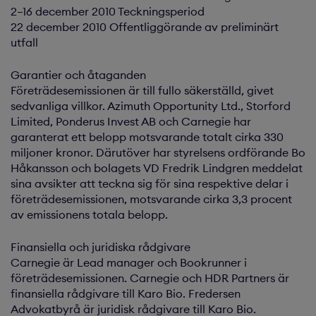
2–16 december 2010 Teckningsperiod
22 december 2010 Offentliggörande av preliminärt
utfall
Garantier och åtaganden
Företrädesemissionen är till fullo säkerställd, givet
sedvanliga villkor. Azimuth Opportunity Ltd., Storford
Limited, Ponderus Invest AB och Carnegie har
garanterat ett belopp motsvarande totalt cirka 330
miljoner kronor. Därutöver har styrelsens ordförande Bo
Håkansson och bolagets VD Fredrik Lindgren meddelat
sina avsikter att teckna sig för sina respektive delar i
företrädesemissionen, motsvarande cirka 3,3 procent
av emissionens totala belopp.
Finansiella och juridiska rådgivare
Carnegie är Lead manager och Bookrunner i
företrädesemissionen. Carnegie och HDR Partners är
finansiella rådgivare till Karo Bio. Fredersen
Advokatbyrå är juridisk rådgivare till Karo Bio.