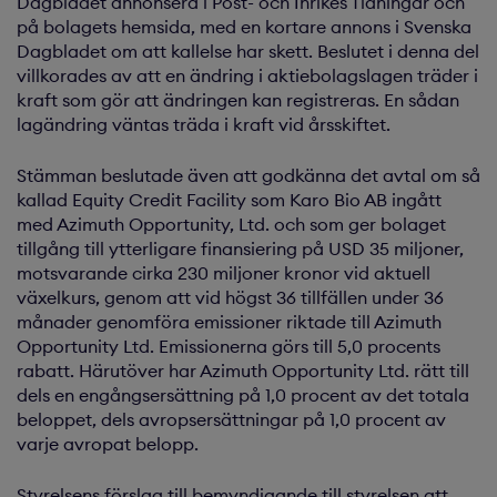
Dagbladet annonsera i Post- och Inrikes Tidningar och
på bolagets hemsida, med en kortare annons i Svenska
Dagbladet om att kallelse har skett. Beslutet i denna del
villkorades av att en ändring i aktiebolagslagen träder i
kraft som gör att ändringen kan registreras. En sådan
lagändring väntas träda i kraft vid årsskiftet.
Stämman beslutade även att godkänna det avtal om så
kallad Equity Credit Facility som Karo Bio AB ingått
med Azimuth Opportunity, Ltd. och som ger bolaget
tillgång till ytterligare finansiering på USD 35 miljoner,
motsvarande cirka 230 miljoner kronor vid aktuell
växelkurs, genom att vid högst 36 tillfällen under 36
månader genomföra emissioner riktade till Azimuth
Opportunity Ltd. Emissionerna görs till 5,0 procents
rabatt. Härutöver har Azimuth Opportunity Ltd. rätt till
dels en engångsersättning på 1,0 procent av det totala
beloppet, dels avropsersättningar på 1,0 procent av
varje avropat belopp.
Styrelsens förslag till bemyndigande till styrelsen att