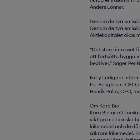
riktad emission om 15
Anders Lönner.
Genom de två emissio
Genom de två emission
Aktiekapitalet ökas 
”Det stora intresset f
att fortsätta bygga v
bedriver.” Säger Per 
För ytterligare infor
Per Bengtsson, CEO, m
Henrik Palm, CFO, mo
Om Karo Bio
Karo Bio är ett forsk
viktiga medicinska b
läkemedel och de där
säkrare läkemedel. K