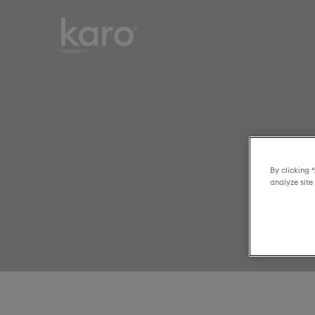
Karo
Smart choices for
Healthcare
everyday healthcare
By clicking 
analyze site