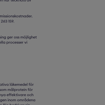
en har tecknats av
missionskostnader.
 263 159.
lning ger oss möjlighet
lla processer vi
ativa läkemedel för
som målprotein för
nya effektivare och
ligen inom områdena