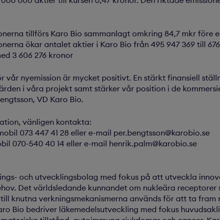
 000 000 aktier till kursen 0,47 kronor. Den riktade emission
nerna tillförs Karo Bio sammanlagt omkring 84,7 mkr före e
erna ökar antalet aktier i Karo Bio från 495 947 369 till 676
med 3 606 276 kronor
ör vår nyemission är mycket positivt. En stärkt finansiell stäl
ärden i våra projekt samt stärker vår position i de kommersie
Bengtsson, VD Karo Bio.
mation, vänligen kontakta:
obil 073 447 41 28 eller e-mail per.bengtsson@karobio.se
bil 070-540 40 14 eller e-mail henrik.palm@karobio.se
nings- och utvecklingsbolag med fokus på att utveckla innov
ehov. Det världsledande kunnandet om nukleära receptorer 
till knutna verkningsmekanismerna används för att ta fram 
aro Bio bedriver läkemedelsutveckling med fokus huvudsak