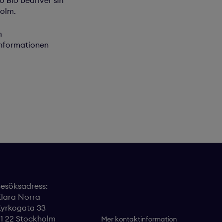
 Bio bedriver sin
olm.
m
Informationen
esöksadress:
lara Norra
yrkogata 33
11 22 Stockholm
Mer kontaktinformation