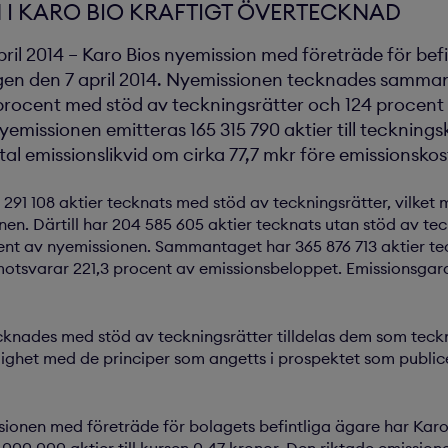
 I KARO BIO KRAFTIGT ÖVERTECKNAD
l 2014 – Karo Bios nyemission med företräde för befi
n den 7 april 2014. Nyemissionen tecknades sammanta
procent med stöd av teckningsrätter och 124 procent
nyemissionen emitteras 165 315 790 aktier till teckning
l emissionslikvid om cirka 77,7 mkr före emissionsko
1 291 108 aktier tecknats med stöd av teckningsrätter, vilket 
en. Därtill har 204 585 605 aktier tecknats utan stöd av teck
ent av nyemissionen. Sammantaget har 365 876 713 aktier te
motsvarar 221,3 procent av emissionsbeloppet. Emissionsgaran
cknades med stöd av teckningsrätter tilldelas dem som teck
enlighet med de principer som angetts i prospektet som publi
ssionen med företräde för bolagets befintliga ägare har Kar