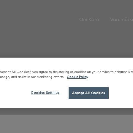
Om Karo
Varumärk
“Accept All Cookies”, you agree to the storing of cookies on your device to enhance sit
 usage, and assist in our marketing efforts.
Cookie Policy
Cookies Settings
Accept All Cookies