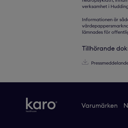
neuropsykiatri, infla
verksamhet i Huddin
Informationen är såda
värdepappersmarknade
lämnades för offentli
Tillhörande do
Pressmeddelande
Varumärken
N