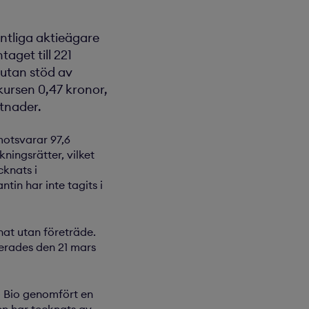
ntliga aktieägare
get till 221
 utan stöd av
skursen 0,47 kronor,
stnader.
motsvarar 97,6
ningsrätter, vilket
cknats i
tin har inte tagits i
nat utan företräde.
cerades den 21 mars
o Bio genomfört en