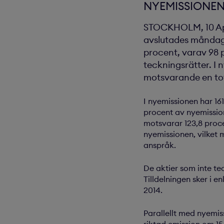
NYEMISSIONEN
STOCKHOLM, 10 Apri
avslutades måndage
procent, varav 98 
teckningsrätter. I 
motsvarande en tota
I nyemissionen har 16
procent av nyemission
motsvarar 123,8 proc
nyemissionen, vilket 
anspråk.
De aktier som inte te
Tilldelningen sker i 
2014.
Parallellt med nyemi