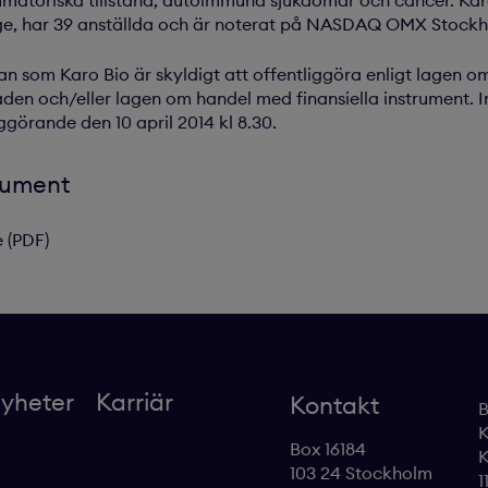
mmatoriska tillstånd, autoimmuna sjukdomar och cancer. Karo
ge, har 39 anställda och är noterat på NASDAQ OMX Stockh
n som Karo Bio är skyldigt att offentliggöra enligt lagen o
n och/eller lagen om handel med finansiella instrument. 
ggörande den 10 april 2014 kl 8.30.
kument
 (PDF)
yheter
Karriär
Kontakt
B
K
Box 16184
K
103 24 Stockholm
1