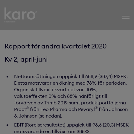
Karo Healthcare
Rapport för andra kvartalet 2020
Kv 2, april-juni
Nettoomsättningen uppgick till 688,9 (387,4) MSEK.
Detta motsvarar en ökning med 78% för perioden.
Organisk tillväxt i kvartalet var -10%,
valutaeffekten 0% och 88% hänförligt till
förvärven av Trimb 2019 samt produktportföljerna
®
®
Proct
från Leo Pharma och Pevaryl
från Johnson
& Johnson (se nedan).
EBIT (Rörelseresultatet) uppgick till 98,6 (20,3) MSEK
motsvarande en tillväxt om 385%.