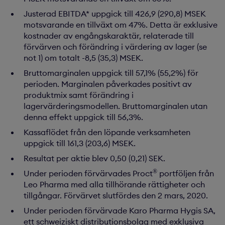
Justerad EBITDA* uppgick till 426,9 (290,8) MSEK
motsvarande en tillväxt om 47%. Detta är exklusive
kostnader av engångskaraktär, relaterade till
förvärven och förändring i värdering av lager (se
not 1) om totalt -8,5 (35,3) MSEK.
Bruttomarginalen uppgick till 57,1% (55,2%) för
perioden. Marginalen påverkades positivt av
produktmix samt förändring i
lagervärderingsmodellen. Bruttomarginalen utan
denna effekt uppgick till 56,3%.
Kassaflödet från den löpande verksamheten
uppgick till 161,3 (203,6) MSEK.
Resultat per aktie blev 0,50 (0,21) SEK.
®
Under perioden förvärvades Proct
portföljen från
Leo Pharma med alla tillhörande rättigheter och
tillgångar. Förvärvet slutfördes den 2 mars, 2020.
Under perioden förvärvade Karo Pharma Hygis SA,
ett schweiziskt distributionsbolag med exklusiva