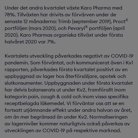
Under det andra kvartalet växte Karo Pharma med
78%. Tillväxten har drivits av förvärven under de
®
senaste 12 månaderna: Trimb (september 2019), Proct
®
portföljen (mars 2020), och Pevaryl
portföljen (april
2020). Karo Pharmas organiska tillväxt under första
halvåret 2020 var 7%.
Kvartalets utveckling påverkades negativt av COVID-19
pandemin. Som förväntat, och kommunicerat även i Kv1
rapporten, påverkades första kvartalet positivt av en
uppbyggnad av lager hos återförsäljare, apotek och
slutkonsumenter. Uppbyggnaden under första kvartalet
har delvis balanserats ut under Kv2, framförallt inom
kategorin pain, cough & cold och inom vissa specifika
receptbelagda läkemedel. Vi förväntar oss att se en
fortsatt utjämnande effekt under andra halvan av året,
om än mer begränsad än under Kv2. Normaliseringen
av lagernivåer kommer naturligtvis också påverkas av
utvecklingen av COVID-19 på respektive marknad.