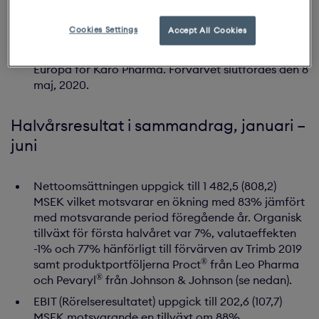
®
Under perioden förvärvades Pevaryl
portföljen
från Johnson & Johnson med alla tillhörande
Cookies Settings
Accept All Cookies
rättigheter och tillgångar. Förvärvet konsoliderar
®
ägandeskapet av varumärket Pevaryl
inom
Europa för Karo Pharma. Förvärvet slutfördes den 8
maj, 2020.
Halvårsresultat i sammandrag, januari –
juni
Nettoomsättningen uppgick till 1 482,5 (808,2)
MSEK vilket motsvarar en ökning med 83% jämfört
med motsvarande period föregående år. Organisk
tillväxt för första halvåret var 7%, valutaeffekten
-1% och 77% hänförligt till förvärven av Trimb 2019
®
samt produktportföljerna Proct
från Leo Pharma
®
och Pevaryl
från Johnson & Johnson (se nedan).
EBIT (Rörelseresultatet) uppgick till 202,6 (107,7)
MSEK motsvarande en tillväxt om 88%.