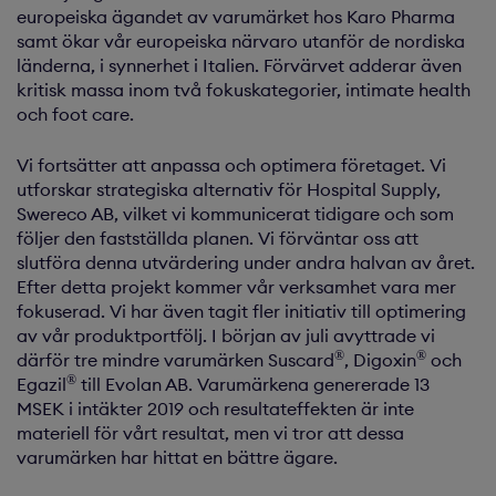
europeiska ägandet av varumärket hos Karo Pharma
samt ökar vår europeiska närvaro utanför de nordiska
länderna, i synnerhet i Italien. Förvärvet adderar även
kritisk massa inom två fokuskategorier, intimate health
och foot care.
Vi fortsätter att anpassa och optimera företaget. Vi
utforskar strategiska alternativ för Hospital Supply,
Swereco AB, vilket vi kommunicerat tidigare och som
följer den fastställda planen. Vi förväntar oss att
slutföra denna utvärdering under andra halvan av året.
Efter detta projekt kommer vår verksamhet vara mer
fokuserad. Vi har även tagit fler initiativ till optimering
av vår produktportfölj. I början av juli avyttrade vi
®
®
därför tre mindre varumärken Suscard
, Digoxin
och
®
Egazil
till Evolan AB. Varumärkena genererade 13
MSEK i intäkter 2019 och resultateffekten är inte
materiell för vårt resultat, men vi tror att dessa
varumärken har hittat en bättre ägare.