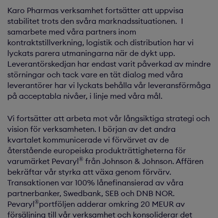
Karo Pharmas verksamhet fortsätter att uppvisa
stabilitet trots den svåra marknadssituationen. I
samarbete med våra partners inom
kontraktstillverkning, logistik och distribution har vi
lyckats parera utmaningarna när de dykt upp.
Leverantörskedjan har endast varit påverkad av mindre
störningar och tack vare en tät dialog med våra
leverantörer har vi lyckats behålla vår leveransförmåga
på acceptabla nivåer, i linje med våra mål.
Vi fortsätter att arbeta mot vår långsiktiga strategi och
vision för verksamheten. I början av det andra
kvartalet kommunicerade vi förvärvet av de
återstående europeiska produkträttigheterna för
®
varumärket Pevaryl
från Johnson & Johnson. Affären
bekräftar vår styrka att växa genom förvärv.
Transaktionen var 100% lånefinansierad av våra
partnerbanker, Swedbank, SEB och DNB NOR.
®
Pevaryl
portföljen adderar omkring 20 MEUR av
försäljning till vår verksamhet och konsoliderar det