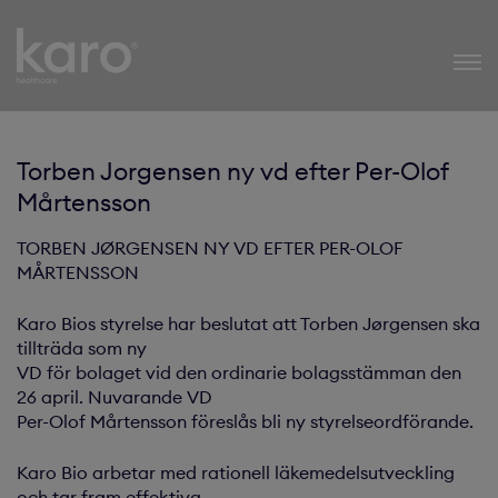
Karo Healthcare
Torben Jorgensen ny vd efter Per-Olof
Mårtensson
TORBEN JØRGENSEN NY VD EFTER PER-OLOF
MÅRTENSSON
Karo Bios styrelse har beslutat att Torben Jørgensen ska
tillträda som ny
VD för bolaget vid den ordinarie bolagsstämman den
26 april. Nuvarande VD
Per-Olof Mårtensson föreslås bli ny styrelseordförande.
Karo Bio arbetar med rationell läkemedelsutveckling
och tar fram effektiva