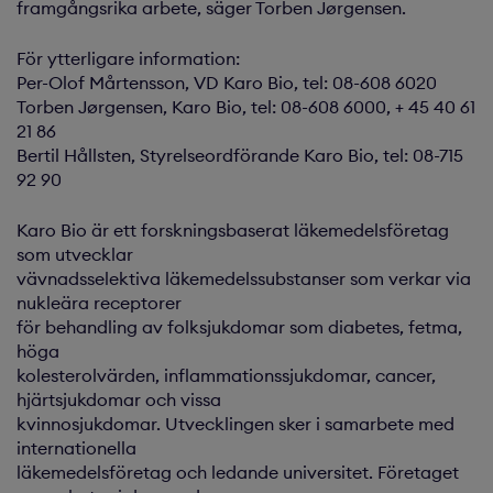
framgångsrika arbete, säger Torben Jørgensen.
För ytterligare information:
Per-Olof Mårtensson, VD Karo Bio, tel: 08-608 6020
Torben Jørgensen, Karo Bio, tel: 08-608 6000, + 45 40 61
21 86
Bertil Hållsten, Styrelseordförande Karo Bio, tel: 08-715
92 90
Karo Bio är ett forskningsbaserat läkemedelsföretag
som utvecklar
vävnadsselektiva läkemedelssubstanser som verkar via
nukleära receptorer
för behandling av folksjukdomar som diabetes, fetma,
höga
kolesterolvärden, inflammationssjukdomar, cancer,
hjärtsjukdomar och vissa
kvinnosjukdomar. Utvecklingen sker i samarbete med
internationella
läkemedelsföretag och ledande universitet. Företaget