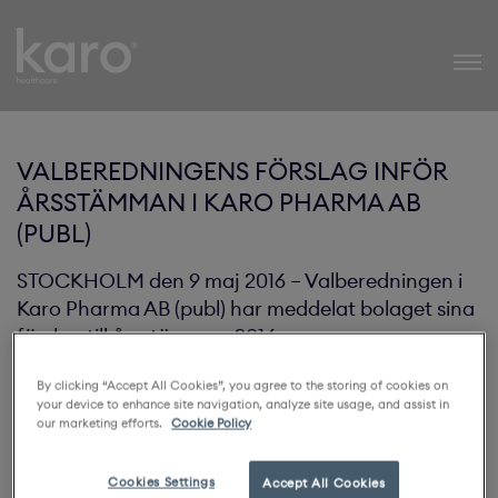
Karo Healthcare
VALBEREDNINGENS FÖRSLAG INFÖR
ÅRSSTÄMMAN I KARO PHARMA AB
(PUBL)
STOCKHOLM den 9 maj 2016 – Valberedningen i
Karo Pharma AB (publ) har meddelat bolaget sina
förslag till årsstämman 2016.
By clicking “Accept All Cookies”, you agree to the storing of cookies on
Inför årsstämman 2016 har valberedningen bestått av
your device to enhance site navigation, analyze site usage, and assist in
Anders Lönner (ordförande), styrelsens ordförande,
our marketing efforts.
Cookie Policy
representerande eget innehav, Hans Ek,
representerande (SEB Investment Management), Leif
Cookies Settings
Accept All Cookies
Edlund, representerande Johan Edlund samt Per-Anders