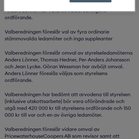
Johansson, representerande eget innehav (Nomic AB).
Anders Lönner har valts till valberedningens
ordförande.
Valberedningen föreslår val av fyra ordinarie
stämmovalda ledamöter och inga suppleanter
Valberedningen föreslår omval av styrelseledamöterna
Anders Lönner, Thomas Hedner, Per-Anders Johansson
och Jean Lycke. Göran Wessman har avböjt omval.
Anders Lönner föreslås väljas som styrelsens
ordförande.
Valberedningen har bedömt att arvodena till styrelsen
(inklusive utskottsarbete) bör vara oförändrade och
utgå med 420 000 kr till styrelsens ordförande och 150
000 kr till var och en av övriga ledamöter.
Valberedningen föreslår vidare omval av
PricewaterhouseCoopers AB som revisor samt att