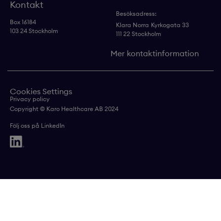
Kontakt
Besöksadress:
Box 16184
Klara Norra
Kyrkogata 33
103 24 Stockholm
111 22 Stockholm
Mer kontaktinformation
Cookies Settings
Privacy policy
Copyright © Karo Healthcare AB 2024
Följ oss på LinkedIn