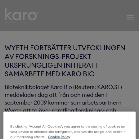
Karo Healthcare
WYETH FORTSÄTTER UTVECKLINGEN
AV FORSKNINGS-PROJEKT
URSPRUNGLIGEN INITIERAT I
SAMARBETE MED KARO BIO
Bioteknikbolaget Karo Bio (Reuters: KARO.ST)
meddelade i dag att från och med den 1
september 2009 kommer samarbetspartnern
Wyeth att ta över samtliga forsknings- och
utvecklingsaktiviteter inom ramen för parternas
gemensamma forskningssamarbete.
By clicking “Accept All Cookies”, you agree to the storing of cookies on
your device to enhance site navigation, analyze site usage, and assist in
our marketing efforts.
Cookie Policy