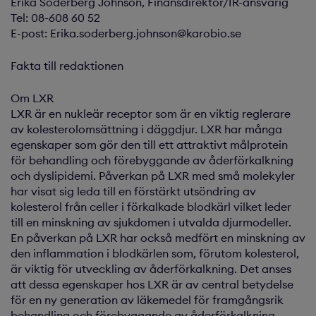
Erika Söderberg Johnson, Finansdirektör/IR-ansvarig
Tel: 08-608 60 52
E-post: Erika.soderberg.johnson@karobio.se
Fakta till redaktionen
Om LXR
LXR är en nukleär receptor som är en viktig reglerare
av kolesterolomsättning i däggdjur. LXR har många
egenskaper som gör den till ett attraktivt målprotein
för behandling och förebyggande av åderförkalkning
och dyslipidemi. Påverkan på LXR med små molekyler
har visat sig leda till en förstärkt utsöndring av
kolesterol från celler i förkalkade blodkärl vilket leder
till en minskning av sjukdomen i utvalda djurmodeller.
En påverkan på LXR har också medfört en minskning av
den inflammation i blodkärlen som, förutom kolesterol,
är viktig för utveckling av åderförkalkning. Det anses
att dessa egenskaper hos LXR är av central betydelse
för en ny generation av läkemedel för framgångsrik
behandling och förebyggande av åderförkalkning.