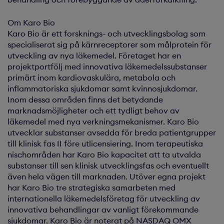
Om Karo Bio
Karo Bio är ett forsknings- och utvecklingsbolag som
specialiserat sig på kärnreceptorer som målprotein för
utveckling av nya läkemedel. Företaget har en
projektportfölj med innovativa läkemedelssubstanser
primärt inom kardiovaskulära, metabola och
inflammatoriska sjukdomar samt kvinnosjukdomar.
Inom dessa områden finns det betydande
marknadsmöjligheter och ett tydligt behov av
läkemedel med nya verkningsmekanismer. Karo Bio
utvecklar substanser avsedda för breda patientgrupper
till klinisk fas II före utlicensiering. Inom terapeutiska
nischområden har Karo Bio kapacitet att ta utvalda
substanser till sen klinisk utvecklingsfas och eventuellt
även hela vägen till marknaden. Utöver egna projekt
har Karo Bio tre strategiska samarbeten med
internationella läkemedelsföretag för utveckling av
innovativa behandlingar av vanligt förekommande
sjukdomar. Karo Bio är noterat på NASDAQ OMX