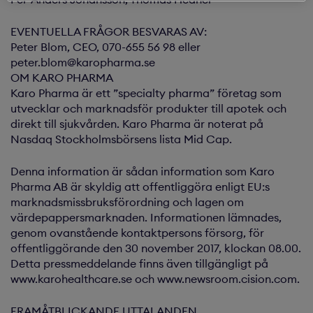
EVENTUELLA FRÅGOR BESVARAS AV:
Peter Blom, CEO, 070-655 56 98 eller
peter.blom@karopharma.se
OM KARO PHARMA
Karo Pharma är ett ”specialty pharma” företag som
utvecklar och marknadsför produkter till apotek och
direkt till sjukvården. Karo Pharma är noterat på
Nasdaq Stockholmsbörsens lista Mid Cap.
Denna information är sådan information som Karo
Pharma AB är skyldig att offentliggöra enligt EU:s
marknadsmissbruksförordning och lagen om
värdepappersmarknaden. Informationen lämnades,
genom ovanstående kontaktpersons försorg, för
offentliggörande den 30 november 2017, klockan 08.00.
Detta pressmeddelande finns även tillgängligt på
www.karohealthcare.se och www.newsroom.cision.com.
FRAMÅTBLICKANDE UTTALANDEN