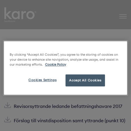
Karo Healthcare
Årsstämma 2017
By clicking “Accept All Cookies”, you agree to the storing of cookies on
your device to enhance site navigation, analyze site usage, and assist in
Tillhörande dokument
our marketing efforts.
Cookie Policy
Kallelse till årsstämma
Cookies Settings
Accept All Cookies
Fullmaktsformulär årsstämma
Revisorsyttrande ledande befattningshavare 2017
Förslag till vinstdisposition samt yttrande (punkt 10)