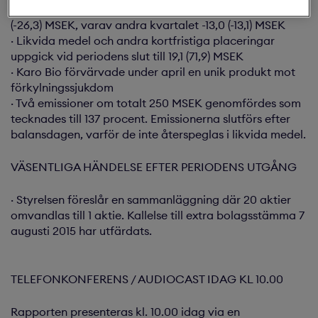
· Kassaflödet från den löpande verksamheten var -32,4
(-26,3) MSEK, varav andra kvartalet -13,0 (-13,1) MSEK
· Likvida medel och andra kortfristiga placeringar
uppgick vid periodens slut till 19,1 (71,9) MSEK
· Karo Bio förvärvade under april en unik produkt mot
förkylningssjukdom
· Två emissioner om totalt 250 MSEK genomfördes som
tecknades till 137 procent. Emissionerna slutförs efter
balansdagen, varför de inte återspeglas i likvida medel.
VÄSENTLIGA HÄNDELSE EFTER PERIODENS UTGÅNG
· Styrelsen föreslår en sammanläggning där 20 aktier
omvandlas till 1 aktie. Kallelse till extra bolagsstämma 7
augusti 2015 har utfärdats.
TELEFONKONFERENS / AUDIOCAST IDAG KL 10.00
Rapporten presenteras kl. 10.00 idag via en