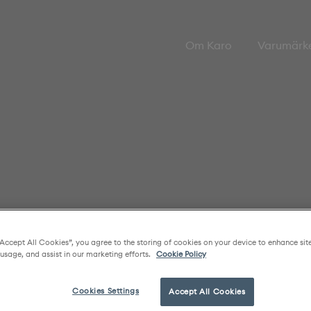
Om Karo
Varumärk
“Accept All Cookies”, you agree to the storing of cookies on your device to enhance sit
 usage, and assist in our marketing efforts.
Cookie Policy
Cookies Settings
Accept All Cookies