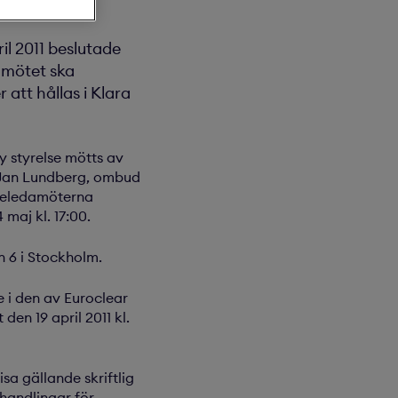
l 2011 beslutade
 mötet ska
att hållas i Klara
y styrelse mötts av
v Jan Lundberg, ombud
lseledamöterna
maj kl. 17:00.
 6 i Stockholm.
 i den av Euroclear
en 19 april 2011 kl.
a gällande skriftlig
shandlingar för