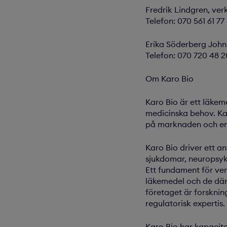
Fredrik Lindgren, ver
Telefon: 070 561 61 77
Erika Söderberg Johns
Telefon: 070 720 48 2
Om Karo Bio
Karo Bio är ett läkem
medicinska behov. Kar
på marknaden och en 
Karo Bio driver ett 
sjukdomar, neuropsyki
Ett fundament för ve
läkemedel och de där
företaget är forsknin
regulatorisk expertis.
Karo Bio har kapacite