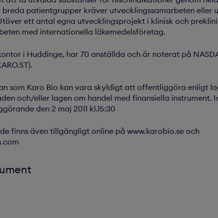
breda patientgrupper kräver utvecklings­samarbeten eller ut
töver ett antal egna utvecklingsprojekt i klinisk och preklini
rbeten med internationella läkemedelsföretag.
kontor i Huddinge, har 70 anställda och är noterat på NA
KARO.ST).
n som Karo Bio kan vara skyldigt att offentliggöra enligt 
n och/eller lagen om handel med finansiella instrument. 
ggörande den 2 maj 2011 kl.15:30
e finns även tillgängligt online på www.karobio.se och
n.com
kument