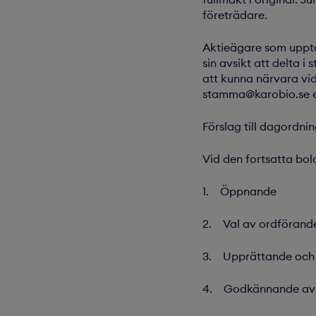
företrädare.
Aktieägare som uppta
sin avsikt att delta
att kunna närvara vi
stamma@karobio.se e
Förslag till dagordni
Vid den fortsatta bo
1. Öppnande
2. Val av ordförand
3. Upprättande och
4. Godkännande av