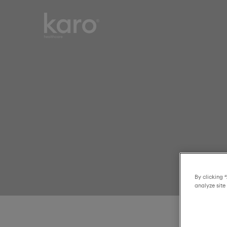
Karo
Smart choices for
Healthcare
everyday healthcare
By clicking 
analyze site