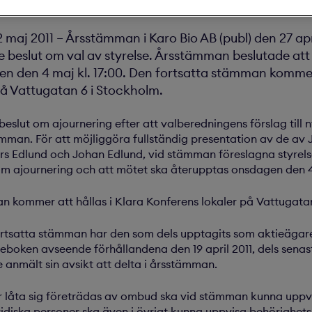
ämma i Karo Bio AB (publ)
j 2011 – Årsstämman i Karo Bio AB (publ) den 27 apri
e beslut om val av styrelse. Årsstämman beslutade att
n den 4 maj kl. 17:00. Den fortsatta stämman kommer 
på Vattugatan 6 i Stockholm.
slut om ajournering efter att valberedningens förslag till n
mman. För att möjliggöra fullständig presentation av de a
rs Edlund och Johan Edlund, vid stämman föreslagna styre
 ajournering och att mötet ska återupptas onsdagen den 4 
n kommer att hållas i Klara Konferens lokaler på Vattugatan
fortsatta stämman har den som dels upptagits som aktieägare
boken avseende förhållandena den 19 april 2011, dels senast d
e anmält sin avsikt att delta i årsstämman.
 låta sig företrädas av ombud ska vid stämman kunna uppvis
Juridiska personer ska även i övrigt kunna uppvisa behörighet