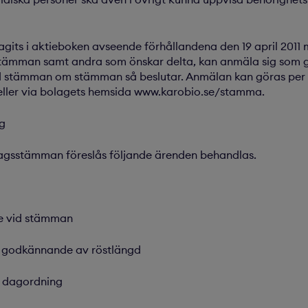
gits i aktieboken avseende förhållandena den 19 april 2011
 i stämman samt andra som önskar delta, kan anmäla sig som
d stämman om stämman så beslutar. Anmälan kan göras per e-
ller via bolagets hemsida www.karobio.se/stamma.
ng
lagsstämman föreslås följande ärenden behandlas.
e vid stämman
 godkännande av röstlängd
 dagordning