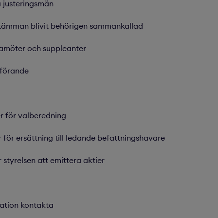
å justeringsmän
tämman blivit behörigen sammankallad
edamöter och suppleanter
dförande
er för valberedning
er för ersättning till ledande befattningshavare
styrelsen att emittera aktier
mation kontakta