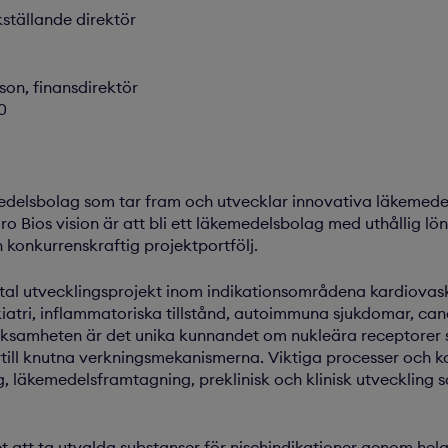
kställande direktör
on, finansdirektör
0
edelsbolag som tar fram och utvecklar innovativa läkemedel
o Bios vision är att bli ett läkemedelsbolag med uthållig l
konkurrenskraftig projektportfölj.
antal utvecklingsprojekt inom indikationsområdena kardiova
atri, inflammatoriska tillstånd, autoimmuna sjukdomar, canc
rksamheten är det unika kunnandet om nukleära receptorer 
till knutna verkningsmekanismerna. Viktiga processer och k
g, läkemedelsframtagning, preklinisk och klinisk utveckling
t att ta utvalda substanser för nischindikationer genom hel