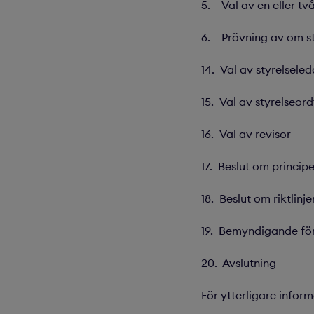
5. Val av en eller tv
6. Prövning av om s
14. Val av styrelsel
15. Val av styrelseor
16. Val av revisor
17. Beslut om princip
18. Beslut om riktlinj
19. Bemyndigande för 
20. Avslutning
För ytterligare infor