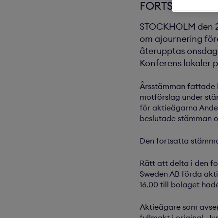
FORTSATT årsst
STOCKHOLM den 2 ma
om ajournering för
återupptas onsdage
Konferens lokaler 
Årsstämman fattade be
motförslag under stä
för aktieägarna Ande
beslutade stämman om
Den fortsatta stämma
Rätt att delta i den 
Sweden AB förda aktie
16.00 till bolaget had
Aktieägare som avser
fullmakt i original. 