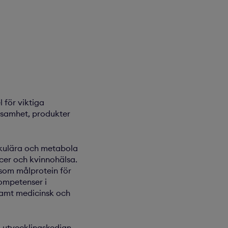
 för viktiga
önsamhet, produkter
skulära och metabola
er och kvinno­hälsa.
som målprotein för
ompetenser i
 samt medicinsk och
a utvecklingskedjan,