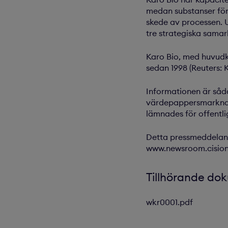
medan substanser för 
skede av processen. U
tre strategiska sama
Karo Bio, med huvud
sedan 1998 (Reuters: 
Informationen är såda
värdepappersmarknade
lämnades för offentli
Detta pressmeddeland
www.newsroom.cisio
Tillhörande do
wkr0001.pdf