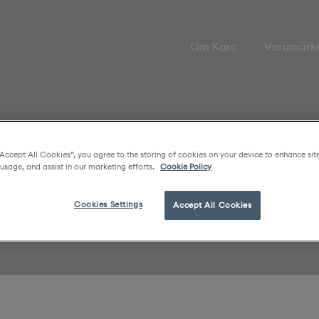
Om Karo
Varumärk
“Accept All Cookies”, you agree to the storing of cookies on your device to enhance sit
 usage, and assist in our marketing efforts.
Cookie Policy
Cookies Settings
Accept All Cookies