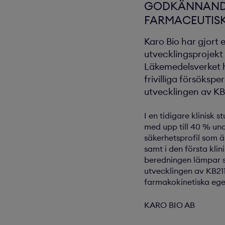
GODKÄNNANDE
FARMACEUTISK
Karo Bio har gjort 
utvecklingsprojekt
Läkemedelsverket h
frivilliga försöks
utvecklingen av KB21
I en tidigare klinisk 
med upp till 40 % und
säkerhetsprofil som är
samt i den första klin
beredningen lämpar si
utvecklingen av KB211
farmakokinetiska egen
KARO BIO AB