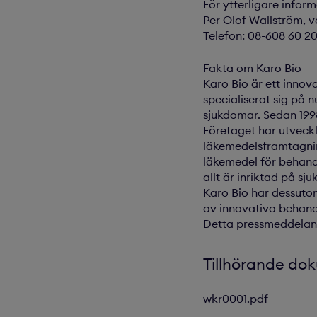
För ytterligare infor
Per Olof Wallström, v
Telefon: 08-608 60 20
Fakta om Karo Bio
Karo Bio är ett inno
specialiserat sig på
sjukdomar. Sedan 199
Företaget har utveckla
läkemedelsframtagnin
läkemedel för behand
allt är inriktad på s
Karo Bio har dessuto
av innovativa behand
Detta pressmeddeland
Tillhörande do
wkr0001.pdf