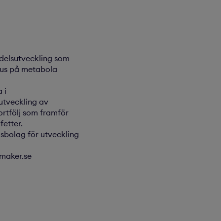
delsutveckling som
okus på metabola
 i
utveckling av
ortfölj som framför
fetter.
sbolag för utveckling
ymaker.se