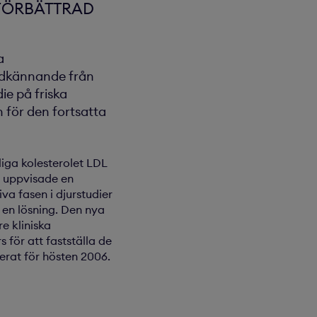
FÖRBÄTTRAD
a
godkännande från
ie på friska
 för den fortsatta
dliga kolesterolet LDL
n uppvisade en
iva fasen i djurstudier
v en lösning. Den nya
e kliniska
 för att fastställa de
erat för hösten 2006.