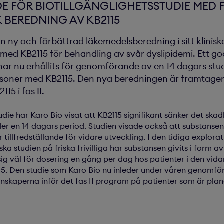
 FÖR BIOTILLGÄNGLIGHETSSTUDIE MED 
 BEREDNING AV KB2115
en ny och förbättrad läkemedelsberedning i sitt klinisk
 med KB2115 för behandling av svår dyslipidemi. Ett 
ar nu erhållits för genomförande av en 14 dagars stud
personer med KB2115. Den nya beredningen är framtagen
15 i fas II.
studie har Karo Bio visat att KB2115 signifikant sänker det ska
er en 14 dagars period. Studien visade också att substanse
 tillfredställande för vidare utveckling. I den tidiga explorat
iska studien på friska frivilliga har substansen givits i form a
g väl för dosering en gång per dag hos patienter i den vidar
5. Den studie som Karo Bio nu inleder under våren genomförs
skaperna inför det fas II program på patienter som är plan