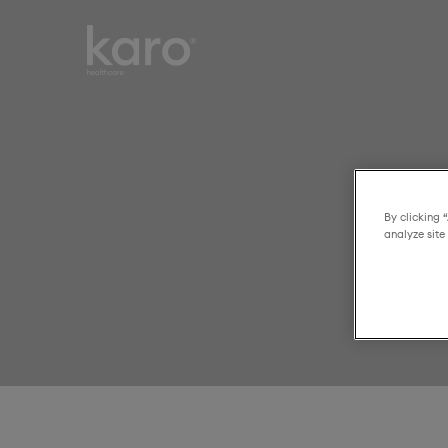
Karo
Smart choices for
Healthcare
everyday healthcare
By clicking 
analyze site