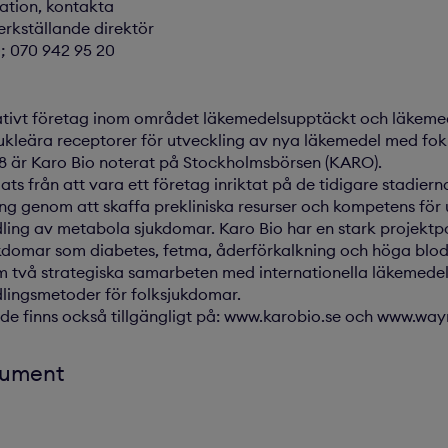
mation, kontakta
erkställande direktör
; 070 942 95 20
vativt företag inom området läkemedelsupptäckt och läkeme
 nukleära receptorer för utveckling av nya läkemedel med f
8 är Karo Bio noterat på Stockholmsbörsen (KARO).
ts från att vara ett företag inriktat på de tidigare stadierna
g genom att skaffa prekliniska resurser och kompetens för 
ling av metabola sjukdomar. Karo Bio har en stark projektp
jukdomar som diabetes, fetma, åderförkalkning och höga blod
m två strategiska samarbeten med internationella läkemedel
lingsmetoder för folksjukdomar.
e finns också tillgängligt på: www.karobio.se och www.wa
kument