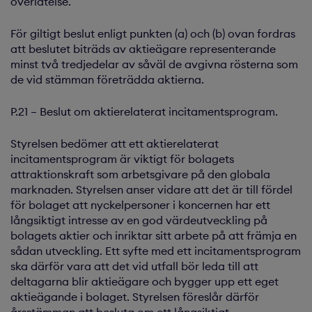
överlåtelse.
För giltigt beslut enligt punkten (a) och (b) ovan fordras
att beslutet biträds av aktieägare representerande
minst två tredjedelar av såväl de avgivna rösterna som
de vid stämman företrädda aktierna.
P.21 – Beslut om aktierelaterat incitamentsprogram.
Styrelsen bedömer att ett aktierelaterat
incitamentsprogram är viktigt för bolagets
attraktionskraft som arbetsgivare på den globala
marknaden. Styrelsen anser vidare att det är till fördel
för bolaget att nyckelpersoner i koncernen har ett
långsiktigt intresse av en god värdeutveckling på
bolagets aktier och inriktar sitt arbete på att främja en
sådan utveckling. Ett syfte med ett incitamentsprogram
ska därför vara att det vid utfall bör leda till att
deltagarna blir aktieägare och bygger upp ett eget
aktieägande i bolaget. Styrelsen föreslår därför