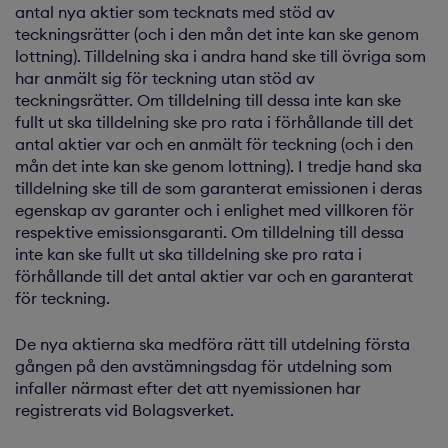
antal nya aktier som tecknats med stöd av
teckningsrätter (och i den mån det inte kan ske genom
lottning). Tilldelning ska i andra hand ske till övriga som
har anmält sig för teckning utan stöd av
teckningsrätter. Om tilldelning till dessa inte kan ske
fullt ut ska tilldelning ske pro rata i förhållande till det
antal aktier var och en anmält för teckning (och i den
mån det inte kan ske genom lottning). I tredje hand ska
tilldelning ske till de som garanterat emissionen i deras
egenskap av garanter och i enlighet med villkoren för
respektive emissionsgaranti. Om tilldelning till dessa
inte kan ske fullt ut ska tilldelning ske pro rata i
förhållande till det antal aktier var och en garanterat
för teckning.
De nya aktierna ska medföra rätt till utdelning första
gången på den avstämningsdag för utdelning som
infaller närmast efter det att nyemissionen har
registrerats vid Bolagsverket.