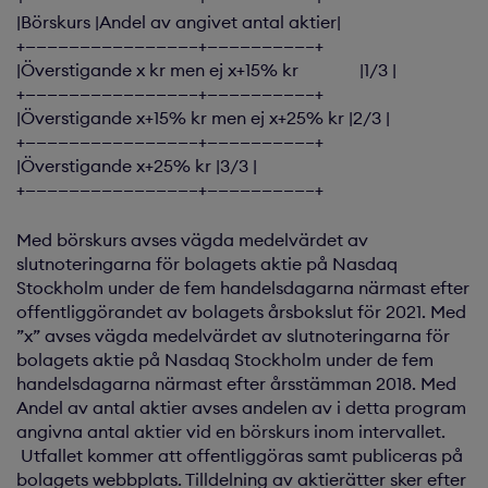
|Börskurs |Andel av angivet antal aktier|
+———————————————–+—————————–+
|Överstigande x kr men ej x+15% kr |1/3 |
+———————————————–+—————————–+
|Överstigande x+15% kr men ej x+25% kr |2/3 |
+———————————————–+—————————–+
|Överstigande x+25% kr |3/3 |
+———————————————–+—————————–+
Med börskurs avses vägda medelvärdet av
slutnoteringarna för bolagets aktie på Nasdaq
Stockholm under de fem handelsdagarna närmast efter
offentliggörandet av bolagets årsbokslut för 2021. Med
”x” avses vägda medelvärdet av slutnoteringarna för
bolagets aktie på Nasdaq Stockholm under de fem
handelsdagarna närmast efter årsstämman 2018. Med
Andel av antal aktier avses andelen av i detta program
angivna antal aktier vid en börskurs inom intervallet.
Utfallet kommer att offentliggöras samt publiceras på
bolagets webbplats. Tilldelning av aktierätter sker efter