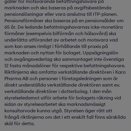
gäller för motsvarande befattningshavare på
marknaden och ska baseras på avgiftsbestämda
pensionslösningar eller vara anslutna till ITP-planen.
Pensionsförmåner ska baseras på en pensionsålder om
65 år. De ledande befattningshavarnas icke-monetära
förmåner (exempelvis bilförmån och hälsovård) ska
underlätta utförandet av arbetet och motsvara vad
som kan anses rimligt i förhållande till praxis på
marknaden och nyttan för bolaget. Uppsägningslön
och avgångsvederlag ska sammantaget inte överstiga
12 fasta månadslöner för respektive befattningshavare.
Riktlinjerna ska omfatta verkställande direktören i Karo
Pharma AB och personer i företagsledningen som är
direkt underställda verkställande direktören samt ev.
verkställande direktörer i dotterbolag. I den mån
styrelseledamot utför arbete för bolagets räkning vid
sidan av styrelsearbetet ska marknadsmässigt
konsultarvode kunna utgå. Styrelsen äger rätt att
frångå riktlinjerna om det i ett enskilt fall finns särskilda
skäl för detta.