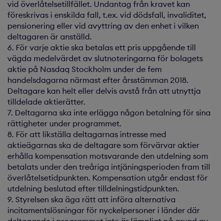
vid överlåtelsetillfället. Undantag från kravet kan
föreskrivas i enskilda fall, t.ex. vid dödsfall, invaliditet,
pensionering eller vid avyttring av den enhet i vilken
deltagaren är anställd.
6. För varje aktie ska betalas ett pris uppgående till
vägda medelvärdet av slutnoteringarna för bolagets
aktie på Nasdaq Stockholm under de fem
handelsdagarna närmast efter årsstämman 2018.
Deltagare kan helt eller delvis avstå från att utnyttja
tilldelade aktierätter.
7. Deltagarna ska inte erlägga någon betalning för sina
rättigheter under programmet.
8. För att likställa deltagarnas intresse med
aktieägarnas ska de deltagare som förvärvar aktier
erhålla kompensation motsvarande den utdelning som
betalats under den treåriga intjäningsperioden fram till
överlåtelsetidpunkten. Kompensation utgår endast för
utdelning beslutad efter tilldelningstidpunkten.
9. Styrelsen ska äga rätt att införa alternativa
incitamentslösningar för nyckelpersoner i länder där