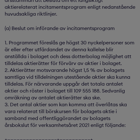
årsstämman att besluta om ett långsiktigt
aktierelaterat incitamentsprogram enligt nedanstående
huvudsakliga riktlinjer.
(a) Beslut om införande av incitamentsprogram
1. Programmet föreslås ge högst 30 nyckelpersoner som
är eller efter utfärdandet av denna kallelse blir
anställda i bolaget och dess dotterbolag möjlighet att
tilldelas aktierätter för förvärv av aktier i bolaget.
2. Aktierätter motsvarande högst 1,5 % av bolagets
samtliga vid tilldelningen utestående aktier ska kunna
tilldelas. För närvarande uppgår det totala antalet
aktier och röster i bolaget till 109 555 188. Sedvanlig
omräkning av antalet aktierätter ska ske.
3. Det antal aktier som kan komma att överlåtas ska
vara relaterat till börskursen för bolagets aktie i
samband med offentliggörandet av bolagets
årsbokslut för verksamhetsåret 2021 enligt följande:
+———————————————–+—————————–+