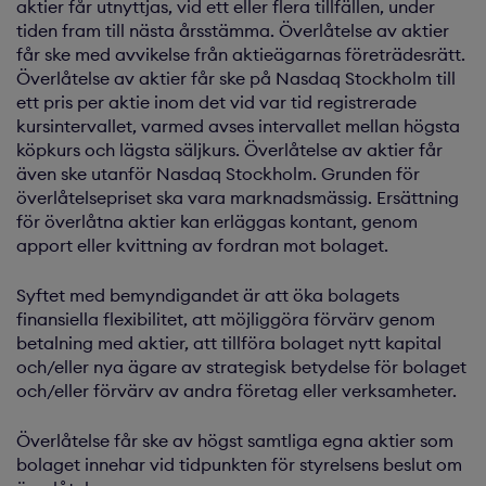
aktier får utnyttjas, vid ett eller flera tillfällen, under
tiden fram till nästa årsstämma. Överlåtelse av aktier
får ske med avvikelse från aktieägarnas företrädesrätt.
Överlåtelse av aktier får ske på Nasdaq Stockholm till
ett pris per aktie inom det vid var tid registrerade
kursintervallet, varmed avses intervallet mellan högsta
köpkurs och lägsta säljkurs. Överlåtelse av aktier får
även ske utanför Nasdaq Stockholm. Grunden för
överlåtelsepriset ska vara marknadsmässig. Ersättning
för överlåtna aktier kan erläggas kontant, genom
apport eller kvittning av fordran mot bolaget.
Syftet med bemyndigandet är att öka bolagets
finansiella flexibilitet, att möjliggöra förvärv genom
betalning med aktier, att tillföra bolaget nytt kapital
och/eller nya ägare av strategisk betydelse för bolaget
och/eller förvärv av andra företag eller verksamheter.
Överlåtelse får ske av högst samtliga egna aktier som
bolaget innehar vid tidpunkten för styrelsens beslut om