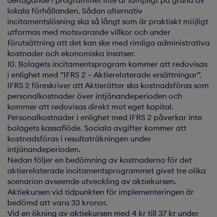
deltagande i programmet inte är lämpligt på grund av
lokala förhållanden. Sådan alternativ
incitamentslösning ska så långt som är praktiskt möjligt
utformas med motsvarande villkor och under
förutsättning att det kan ske med rimliga administrativa
kostnader och ekonomiska insatser.
10. Bolagets incitamentsprogram kommer att redovisas
i enlighet med ”IFRS 2 – Aktierelaterade ersättningar”.
IFRS 2 föreskriver att Aktierätter ska kostnadsföras som
personalkostnader över intjänandeperioden och
kommer att redovisas direkt mot eget kapital.
Personalkostnader i enlighet med IFRS 2 påverkar inte
bolagets kassaflöde. Sociala avgifter kommer att
kostnadsföras i resultaträkningen under
intjänandeperioden.
Nedan följer en bedömning av kostnaderna för det
aktierelaterade incitamentsprogrammet givet tre olika
scenarion avseende utveckling av aktiekursen.
Aktiekursen vid tidpunkten för implementeringen är
bedömd att vara 33 kronor.
Vid en ökning av aktiekursen med 4 kr till 37 kr under