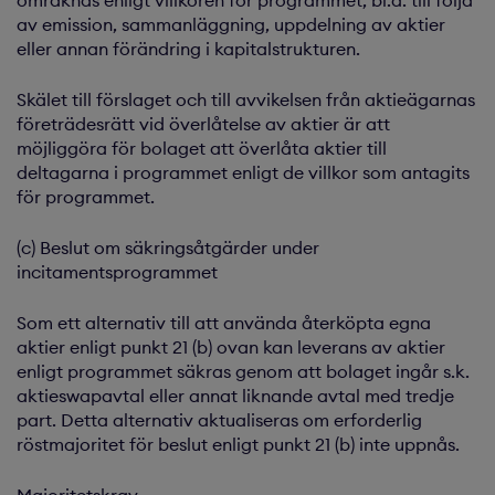
omräknas enligt villkoren för programmet, bl.a. till följd
av emission, sammanläggning, uppdelning av aktier
eller annan förändring i kapitalstrukturen.
Skälet till förslaget och till avvikelsen från aktieägarnas
företrädesrätt vid överlåtelse av aktier är att
möjliggöra för bolaget att överlåta aktier till
deltagarna i programmet enligt de villkor som antagits
för programmet.
(c) Beslut om säkringsåtgärder under
incitamentsprogrammet
Som ett alternativ till att använda återköpta egna
aktier enligt punkt 21 (b) ovan kan leverans av aktier
enligt programmet säkras genom att bolaget ingår s.k.
aktieswapavtal eller annat liknande avtal med tredje
part. Detta alternativ aktualiseras om erforderlig
röstmajoritet för beslut enligt punkt 21 (b) inte uppnås.