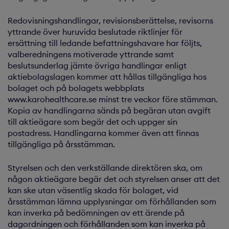
Redovisningshandlingar, revisionsberättelse, revisorns
yttrande över huruvida beslutade riktlinjer för
ersättning till ledande befattningshavare har följts,
valberedningens motiverade yttrande samt
beslutsunderlag jämte övriga handlingar enligt
aktiebolagslagen kommer att hållas tillgängliga hos
bolaget och på bolagets webbplats
www.karohealthcare.se minst tre veckor före stämman.
Kopia av handlingarna sänds på begäran utan avgift
till aktieägare som begär det och uppger sin
postadress. Handlingarna kommer även att finnas
tillgängliga på årsstämman.
Styrelsen och den verkställande direktören ska, om
någon aktieägare begär det och styrelsen anser att det
kan ske utan väsentlig skada för bolaget, vid
årsstämman lämna upplysningar om förhållanden som
kan inverka på bedömningen av ett ärende på
dagordningen och förhållanden som kan inverka på