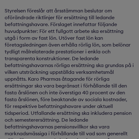
Styrelsen föreslår att årsstämman beslutar om
oförändrade riktlinjer för ersättning till ledande
befattningshavare. Förslaget innefattar följande
huvudpunkter: För ett fullgott arbete ska ersättning
utgå i form av fast lön. Utöver fast lön kan
företagsledningen även erhålla rörlig lön, som belönar
tydligt målrelaterade prestationer i enkla och
transparenta konstruktioner. De ledande
befattningshavarnas rörliga ersättning ska grundas på i
vilken utsträckning uppställda verksamhetsmål
uppnåtts. Karo Pharmas åtagande för rörliga
ersättningar ska vara begränsat i förhållande till den
fasta årslönen och inte överstiga 40 procent av den
fasta årslönen, före beaktande av sociala kostnader,
för respektive befattningshavare under aktuell
tidsperiod. Utfallande ersättning ska inkludera pension
och semesterersättning. De ledande
befattningshavarnas pensionsvillkor ska vara
marknadsmässiga i förhållande till vad som generellt