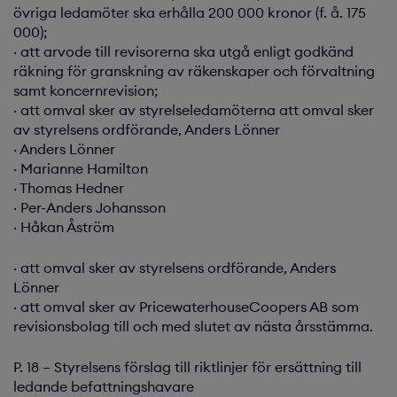
övriga ledamöter ska erhålla 200 000 kronor (f. å. 175
000);
· att arvode till revisorerna ska utgå enligt godkänd
räkning för granskning av räkenskaper och förvaltning
samt koncernrevision;
· att omval sker av styrelseledamöterna att omval sker
av styrelsens ordförande, Anders Lönner
· Anders Lönner
· Marianne Hamilton
· Thomas Hedner
· Per-Anders Johansson
· Håkan Åström
· att omval sker av styrelsens ordförande, Anders
Lönner
· att omval sker av PricewaterhouseCoopers AB som
revisionsbolag till och med slutet av nästa årsstämma.
P. 18 – Styrelsens förslag till riktlinjer för ersättning till
ledande befattningshavare