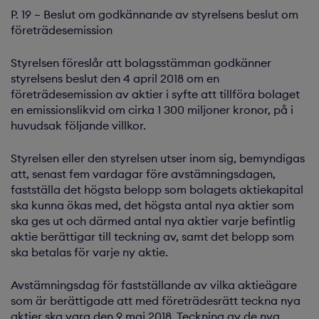
P. 19 – Beslut om godkännande av styrelsens beslut om
företrädesemission
Styrelsen föreslår att bolagsstämman godkänner
styrelsens beslut den 4 april 2018 om en
företrädesemission av aktier i syfte att tillföra bolaget
en emissionslikvid om cirka 1 300 miljoner kronor, på i
huvudsak följande villkor.
Styrelsen eller den styrelsen utser inom sig, bemyndigas
att, senast fem vardagar före avstämningsdagen,
fastställa det högsta belopp som bolagets aktiekapital
ska kunna ökas med, det högsta antal nya aktier som
ska ges ut och därmed antal nya aktier varje befintlig
aktie berättigar till teckning av, samt det belopp som
ska betalas för varje ny aktie.
Avstämningsdag för fastställande av vilka aktieägare
som är berättigade att med företrädesrätt teckna nya
aktier ska vara den 9 maj 2018. Teckning av de nya