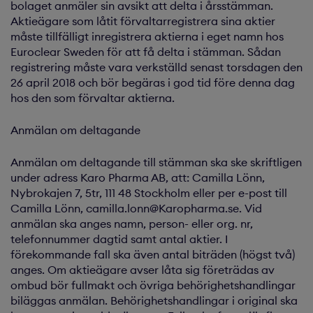
bolaget anmäler sin avsikt att delta i årsstämman.
Aktieägare som låtit förvaltarregistrera sina aktier
måste tillfälligt inregistrera aktierna i eget namn hos
Euroclear Sweden för att få delta i stämman. Sådan
registrering måste vara verkställd senast torsdagen den
26 april 2018 och bör begäras i god tid före denna dag
hos den som förvaltar aktierna.
Anmälan om deltagande
Anmälan om deltagande till stämman ska ske skriftligen
under adress Karo Pharma AB, att: Camilla Lönn,
Nybrokajen 7, 5tr, 111 48 Stockholm eller per e-post till
Camilla Lönn, camilla.lonn@Karopharma.se. Vid
anmälan ska anges namn, person- eller org. nr,
telefonnummer dagtid samt antal aktier. I
förekommande fall ska även antal biträden (högst två)
anges. Om aktieägare avser låta sig företrädas av
ombud bör fullmakt och övriga behörighetshandlingar
biläggas anmälan. Behörighetshandlingar i original ska