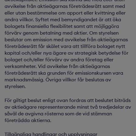
avvikelse från aktieägarnas företrädesrätt samt med
eller utan bestämmelse om apport eller kvittning eller
andra villkor. Syftet med bemyndigandet är att öka
bolagets finansiella flexibilitet samt att möjliggöra
förvärv genom betalning med aktier. Om styrelsen
beslutar om emission med avvikelse från aktieägarnas
företrädesrätt får skälet vara att tillföra bolaget nytt
kapital och/eller nya ägare av strategisk betydelse för
bolaget och/eller förvärv av andra företag eller
verksamheter. Vid avvikelse från aktieägarnas
företrädesrätt ska grunden för emissionskursen vara
marknadsmässig. Övriga villkor får beslutas av
styrelsen.
För giltigt beslut enligt ovan fordras att beslutet biträds
av aktieägare representerande minst två tredjedelar av
såväl de avgivna rösterna som de vid stämman
företrädda aktierna.
Tillgängliga handlingar och upplysningar