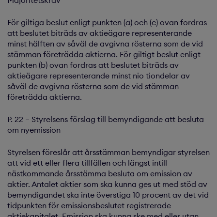
Majoritetskrav
För giltiga beslut enligt punkten (a) och (c) ovan fordras
att beslutet biträds av aktieägare representerande
minst hälften av såväl de avgivna rösterna som de vid
stämman företrädda aktierna. För giltigt beslut enligt
punkten (b) ovan fordras att beslutet biträds av
aktieägare representerande minst nio tiondelar av
såväl de avgivna rösterna som de vid stämman
företrädda aktierna.
P. 22 – Styrelsens förslag till bemyndigande att besluta
om nyemission
Styrelsen föreslår att årsstämman bemyndigar styrelsen
att vid ett eller flera tillfällen och längst intill
nästkommande årsstämma besluta om emission av
aktier. Antalet aktier som ska kunna ges ut med stöd av
bemyndigandet ska inte överstiga 10 procent av det vid
tidpunkten för emissionsbeslutet registrerade
aktiekapitalet. Emission ska kunna ske med eller utan