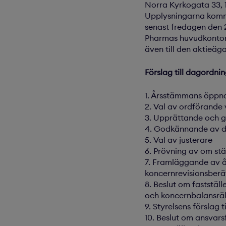
Norra Kyrkogata 33, 
Upplysningarna komme
senast fredagen den 
Pharmas huvudkontor
även till den aktieäg
Förslag till dagordni
1. Årsstämmans öppn
2. Val av ordförande
3. Upprättande och 
4. Godkännande av 
5. Val av justerare
6. Prövning av om s
7. Framläggande av å
koncernrevisionsberä
8. Beslut om faststäl
och koncernbalansrä
9. Styrelsens förslag t
10. Beslut om ansvars