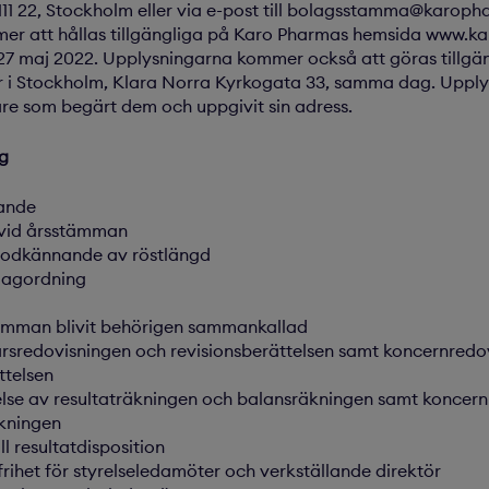
111 22, Stockholm eller via e-post till bolagsstamma@karop
r att hållas tillgängliga på Karo Pharmas hemsida www.ka
27 maj 2022. Upplysningarna kommer också att göras tillgä
 i Stockholm, Klara Norra Kyrkogata 33, samma dag. Upply
are som begärt dem och uppgivit sin adress.
ng
ande
 vid årsstämman
godkännande av röstlängd
dagordning
tämman blivit behörigen sammankallad
rsredovisningen och revisionsberättelsen samt koncernredo
ttelsen
lelse av resultaträkningen och balansräkningen samt koncer
kningen
ill resultatdisposition
frihet för styrelseledamöter och verkställande direktör