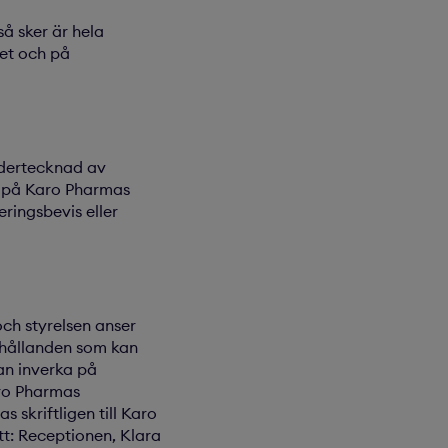
så sker är hela
ret och på
ndertecknad av
gt på Karo Pharmas
ringsbevis eller
ch styrelsen anser
rhållanden som kan
an inverka på
ro Pharmas
skriftligen till Karo
t: Receptionen, Klara