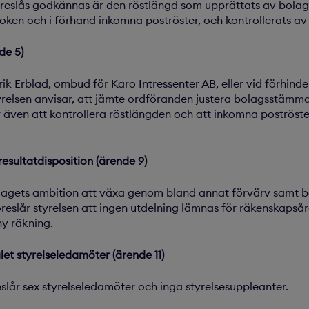
reslås godkännas är den röstlängd som upprättats av bolag
en och i förhand inkomna poströster, och kontrollerats av 
de 5)
rik Erblad, ombud för Karo Intressenter AB, eller vid förhinde
yrelsen anvisar, att jämte ordföranden justera bolagsstämma
även att kontrollera röstlängden och att inkomna poströster 
 resultatdisposition (ärende 9)
agets ambition att växa genom bland annat förvärv samt b
reslår styrelsen att ingen utdelning lämnas för räkenskapsår
ny räkning.
let styrelseledamöter (ärende 11)
eslår sex styrelseledamöter och inga styrelsesuppleanter.