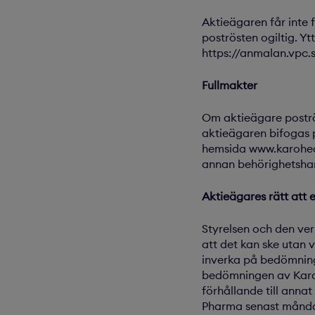
Aktieägaren får inte f
poströsten ogiltig. Yt
https://anmalan.vpc.
Fullmakter
Om aktieägare poströ
aktieägaren bifogas p
hemsida www.karohealt
annan behörighetshan
Aktieägares rätt att 
Styrelsen och den ve
att det kan ske utan
inverka på bedömning
bedömningen av Karo 
förhållande till anna
Pharma senast måndag