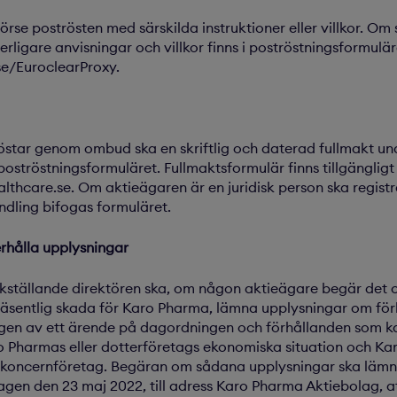
örse poströsten med särskilda instruktioner eller villkor. Om 
terligare anvisningar och villkor finns i poströstningsformulä
se/EuroclearProxy
.
star genom ombud ska en skriftlig och daterad fullmakt u
oströstningsformuläret. Fullmaktsformulär finns tillgängli
hcare.se. Om aktieägaren är en juridisk person ska registre
dling bifogas formuläret.
erhålla upplysningar
rkställande direktören ska, om någon aktieägare begär det o
 väsentlig skada för Karo Pharma, lämna upplysningar om fö
en av ett ärende på dagordningen och förhållanden som k
Pharmas eller dotterföretags ekonomiska situation och Ka
t koncernföretag. Begäran om sådana upplysningar ska lämnas 
en den 23 maj 2022, till adress Karo Pharma Aktiebolag, at