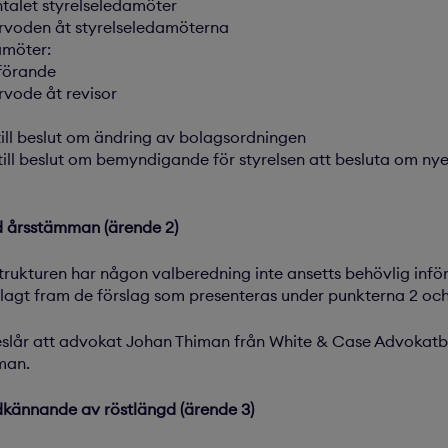
antalet styrelseledamöter
arvoden åt styrelseledamöterna
amöter:
dförande
rvode åt revisor
 till beslut om ändring av bolagsordningen
g till beslut om bemyndigande för styrelsen att besluta om ny
d årsstämman (ärende 2)
strukturen har någon valberedning inte ansetts behövlig inf
 lagt fram de förslag som presenteras under punkterna 2 och 
eslår att advokat Johan Thiman från White & Case Advokatbyr
man.
kännande av röstlängd (ärende 3)