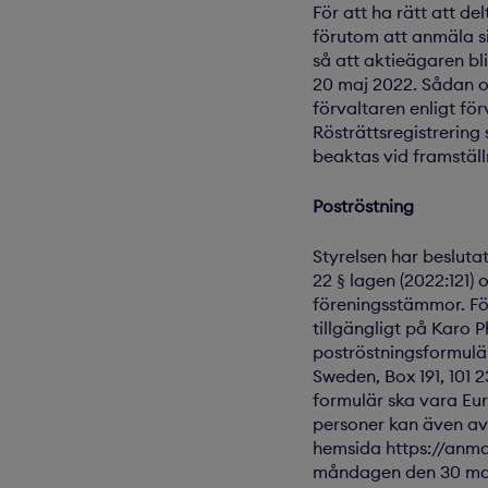
För att ha rätt att de
förutom att anmäla si
så att aktieägaren b
20 maj 2022. Sådan omr
förvaltaren enligt fö
Rösträttsregistrering
beaktas vid framstäl
Poströstning
Styrelsen har besluta
22 § lagen (2022:121)
föreningsstämmor. För
tillgängligt på Karo
poströstningsformulä
Sweden, Box 191, 101 
formulär ska vara Eu
personer kan även av
hemsida
https://anm
måndagen den 30 ma