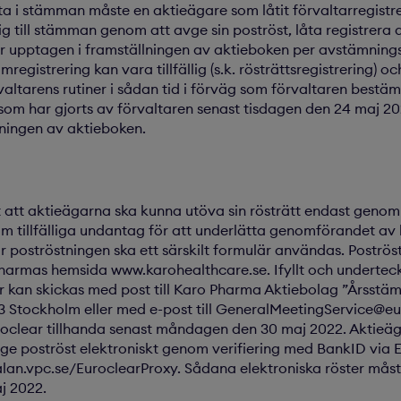
lta i stämman måste en aktieägare som låtit förvaltarregistre
g till stämman genom att avge sin poströst, låta registrera 
lir upptagen i framställningen av aktieboken per avstämnin
egistrering kan vara tillfällig (s.k. rösträttsregistrering) o
rvaltarens rutiner i sådan tid i förväg som förvaltaren bestä
 som har gjorts av förvaltaren senast tisdagen den 24 maj 
lningen av aktieboken.
t att aktieägarna ska kunna utöva sin rösträtt endast genom
 om tillfälliga undantag för att underlätta genomförandet av
 poströstningen ska ett särskilt formulär användas. Poströs
 Pharmas hemsida www.karohealthcare.se. Ifyllt och undertec
r kan skickas med post till Karo Pharma Aktiebolag ”Årsstä
23 Stockholm eller med e-post till GeneralMeetingService@eur
roclear tillhanda senast måndagen den 30 maj 2022. Aktieäg
ge poströst elektroniskt genom verifiering med BankID via 
alan.vpc.se/EuroclearProxy
. Sådana elektroniska röster mås
j 2022.