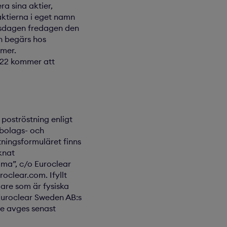
ra sina aktier,
aktierna i eget namn
gsdagen fredagen den
ch begärs hos
mmer.
2022 kommer att
 poströstning enligt
 bolags- och
tningsformuläret finns
knat
mma”, c/o Euroclear
oclear.com. Ifyllt
are som är fysiska
Euroclear Sweden AB:s
te avges senast