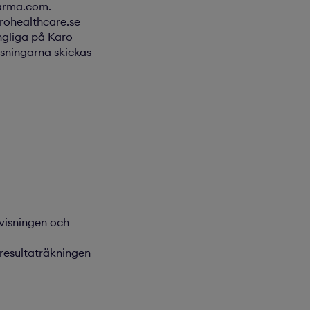
harma.com.
rohealthcare.se
ngliga på Karo
sningarna skickas
visningen och
nresultaträkningen