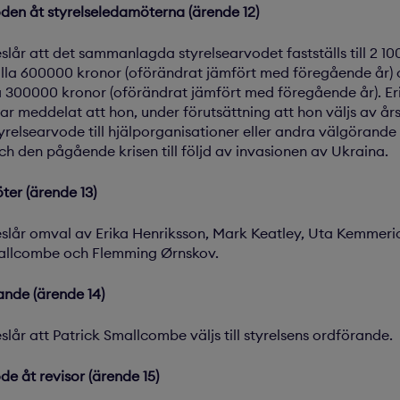
den åt styrelseledamöterna (ärende 12)
eslår att det sammanlagda styrelsearvodet fastställs till 2 1
lla 600000 kronor (oförändrat jämfört med föregående år) 
a 300000 kronor (oförändrat jämfört med föregående år). Er
har meddelat att hon, under förutsättning att hon väljs av
styrelsearvode till hjälporganisationer eller andra välgöran
h den pågående krisen till följd av invasionen av Ukraina.
ter (ärende 13)
eslår omval av Erika Henriksson, Mark Keatley, Uta Kemmerich
mallcombe och Flemming Ørnskov.
ande (ärende 14)
slår att Patrick Smallcombe väljs till styrelsens ordförande.
de åt revisor (ärende 15)