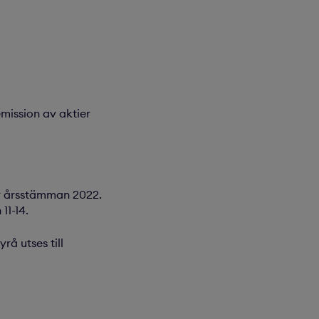
emission av aktier
ör årsstämman 2022.
11-14.
å utses till