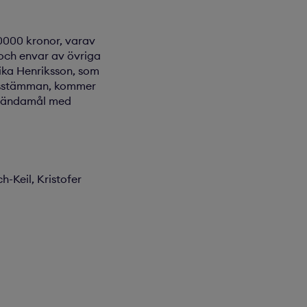
00000 kronor, varav
och envar av övriga
ika Henriksson, som
 årsstämman, kommer
de ändamål med
-Keil, Kristofer