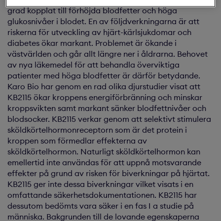
grad kopplat till förhöjda blodfetter och höga
glukosnivåer i blodet. En av följdverkningarna är att
riskerna för utveckling av hjärt-kärlsjukdomar och
diabetes ökar markant. Problemet är ökande i
västvärlden och går allt längre ner i åldrarna. Behovet
av nya läkemedel för att behandla överviktiga
patienter med höga blodfetter är därför betydande.
Karo Bio har genom en rad olika djurstudier visat att
KB2115 ökar kroppens energiförbränning och minskar
kroppsvikten samt markant sänker blodfettnivåer och
blodsocker. KB2115 verkar genom att selektivt stimulera
sköldkörtelhormonreceptorn som är det protein i
kroppen som förmedlar effekterna av
sköldkörtelhormon. Naturligt sköldkörtelhormon kan
emellertid inte användas för att uppnå motsvarande
effekter på grund av risken för biverkningar på hjärtat.
KB2115 ger inte dessa biverkningar vilket visats i en
omfattande säkerhetsdokumentationen. KB2115 har
dessutom bedömts vara säker i en fas I a studie på
människa. Bakgrunden till de lovande egenskaperna