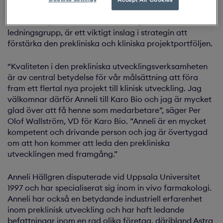
fler projekt fram till och in i klinisk fas. Rekryteringen av
Anneli Hällgren, som kommer att ingå i Karo Bios
ledningsgrupp, är ett viktigt inslag i strategin att
förstärka den prekliniska och kliniska projektportföljen.
“Kvaliteten i den prekliniska utvecklingsverksamheten
är av central betydelse för vår målsättning att föra
fram ett flertal nya projekt till klinisk utveckling. Jag
välkomnar därför Anneli till Karo Bio och jag är mycket
glad över att få henne som medarbetare”, säger Per
Olof Wallström, VD för Karo Bio. ”Anneli är en mycket
kompetent och drivande person och jag är övertygad
om att hon kommer att leda den prekliniska
utvecklingen med framgång.”
Anneli Hällgren disputerade vid Uppsala Universitet
1997 och har specialiserat sig inom in vivo farmakologi.
Anneli har också en betydande industriell erfarenhet
inom preklinisk utveckling och har haft ledande
befattningar inom en rad olika företag, däribland Astra