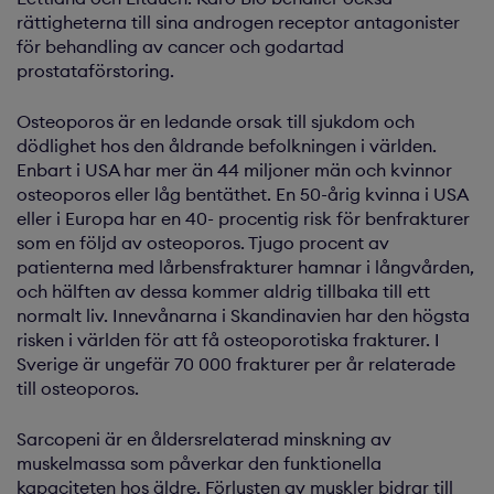
rättigheterna till sina androgen receptor antagonister
för behandling av cancer och godartad
prostataförstoring.
Osteoporos är en ledande orsak till sjukdom och
dödlighet hos den åldrande befolkningen i världen.
Enbart i USA har mer än 44 miljoner män och kvinnor
osteoporos eller låg bentäthet. En 50-årig kvinna i USA
eller i Europa har en 40- procentig risk för benfrakturer
som en följd av osteoporos. Tjugo procent av
patienterna med lårbensfrakturer hamnar i långvården,
och hälften av dessa kommer aldrig tillbaka till ett
normalt liv. Innevånarna i Skandinavien har den högsta
risken i världen för att få osteoporotiska frakturer. I
Sverige är ungefär 70 000 frakturer per år relaterade
till osteoporos.
Sarcopeni är en åldersrelaterad minskning av
muskelmassa som påverkar den funktionella
kapaciteten hos äldre. Förlusten av muskler bidrar till