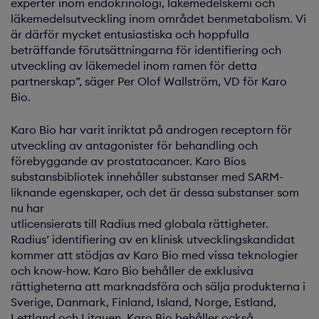
experter inom endokrinologi, läkemedelskemi och
läkemedelsutveckling inom området benmetabolism. Vi
är därför mycket entusiastiska och hoppfulla
beträffande förutsättningarna för identifiering och
utveckling av läkemedel inom ramen för detta
partnerskap”, säger Per Olof Wallström, VD för Karo
Bio.
Karo Bio har varit inriktat på androgen receptorn för
utveckling av antagonister för behandling och
förebyggande av prostatacancer. Karo Bios
substansbibliotek innehåller substanser med SARM-
liknande egenskaper, och det är dessa substanser som
nu har
utlicensierats till Radius med globala rättigheter.
Radius’ identifiering av en klinisk utvecklingskandidat
kommer att stödjas av Karo Bio med vissa teknologier
och know-how. Karo Bio behåller de exklusiva
rättigheterna att marknadsföra och sälja produkterna i
Sverige, Danmark, Finland, Island, Norge, Estland,
Lettland och Litauen. Karo Bio behåller också