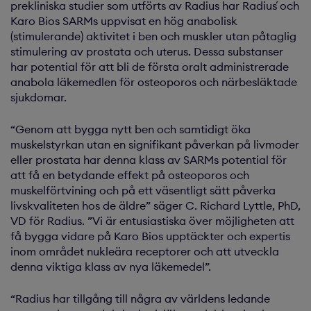
prekliniska studier som utförts av Radius har Radius´ och
Karo Bios SARMs uppvisat en hög anabolisk
(stimulerande) aktivitet i ben och muskler utan påtaglig
stimulering av prostata och uterus. Dessa substanser
har potential för att bli de första oralt administrerade
anabola läkemedlen för osteoporos och närbesläktade
sjukdomar.
“Genom att bygga nytt ben och samtidigt öka
muskelstyrkan utan en signifikant påverkan på livmoder
eller prostata har denna klass av SARMs potential för
att få en betydande effekt på osteoporos och
muskelförtvining och på ett väsentligt sätt påverka
livskvaliteten hos de äldre” säger C. Richard Lyttle, PhD,
VD för Radius. ”Vi är entusiastiska över möjligheten att
få bygga vidare på Karo Bios upptäckter och expertis
inom området nukleära receptorer och att utveckla
denna viktiga klass av nya läkemedel”.
“Radius har tillgång till några av världens ledande