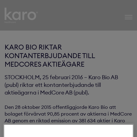
Karo Healthcare
KARO BIO RIKTAR
KONTANTERBJUDANDE TILL
MEDCORES AKTIEÄGARE
STOCKHOLM, 25 februari 2016 – Karo Bio AB
(publ) riktar ett kontanterbjudande till
aktieägarna i MedCore AB (publ).
Den 28 oktober 2015 offentliggjorde Karo Bio att
bolaget förvärvat 90,85 procent av aktierna i MedCore
AB genom en riktad emission av 381 634 aktier i Karo
Bio. Det erlagda priset motsvarar 0,38 kronor per aktie
i MedCore. I samband med detta meddelade Karo Bio