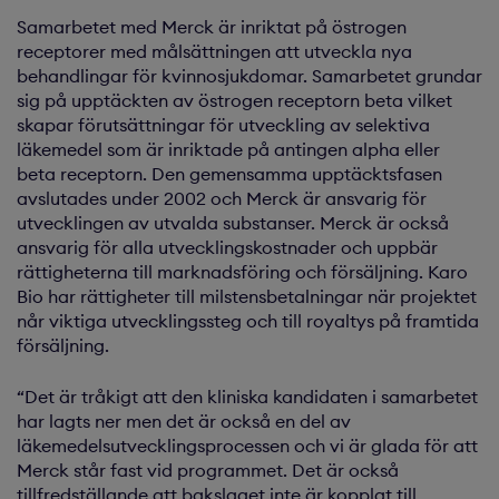
Samarbetet med Merck är inriktat på östrogen
receptorer med målsättningen att utveckla nya
behandlingar för kvinnosjukdomar. Samarbetet grundar
sig på upptäckten av östrogen receptorn beta vilket
skapar förutsättningar för utveckling av selektiva
läkemedel som är inriktade på antingen alpha eller
beta receptorn. Den gemensamma upptäcktsfasen
avslutades under 2002 och Merck är ansvarig för
utvecklingen av utvalda substanser. Merck är också
ansvarig för alla utvecklingskostnader och uppbär
rättigheterna till marknadsföring och försäljning. Karo
Bio har rättigheter till milstensbetalningar när projektet
når viktiga utvecklingssteg och till royaltys på framtida
försäljning.
“Det är tråkigt att den kliniska kandidaten i samarbetet
har lagts ner men det är också en del av
läkemedelsutvecklingsprocessen och vi är glada för att
Merck står fast vid programmet. Det är också
tillfredställande att bakslaget inte är kopplat till