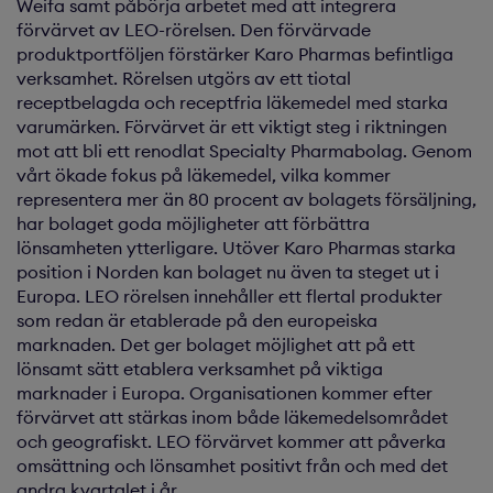
Weifa samt påbörja arbetet med att integrera
förvärvet av LEO-rörelsen. Den förvärvade
produktportföljen förstärker Karo Pharmas befintliga
verksamhet. Rörelsen utgörs av ett tiotal
receptbelagda och receptfria läkemedel med starka
varumärken. Förvärvet är ett viktigt steg i riktningen
mot att bli ett renodlat Specialty Pharmabolag. Genom
vårt ökade fokus på läkemedel, vilka kommer
representera mer än 80 procent av bolagets försäljning,
har bolaget goda möjligheter att förbättra
lönsamheten ytterligare. Utöver Karo Pharmas starka
position i Norden kan bolaget nu även ta steget ut i
Europa. LEO rörelsen innehåller ett flertal produkter
som redan är etablerade på den europeiska
marknaden. Det ger bolaget möjlighet att på ett
lönsamt sätt etablera verksamhet på viktiga
marknader i Europa. Organisationen kommer efter
förvärvet att stärkas inom både läkemedelsområdet
och geografiskt. LEO förvärvet kommer att påverka
omsättning och lönsamhet positivt från och med det
andra kvartalet i år.