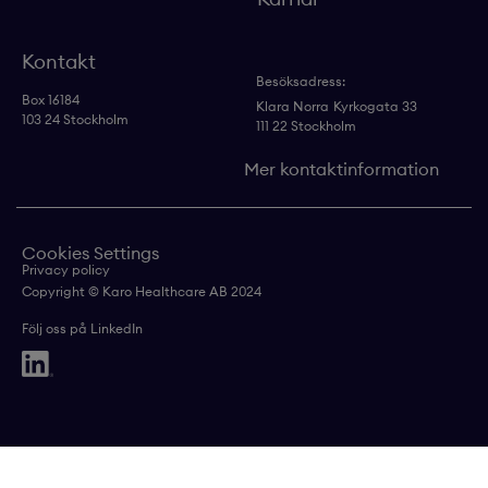
Kontakt
Besöksadress:
Box 16184
Klara Norra
Kyrkogata 33
103 24 Stockholm
111 22 Stockholm
Mer kontaktinformation
Cookies Settings
Privacy policy
Copyright © Karo Healthcare AB 2024
Följ oss på LinkedIn