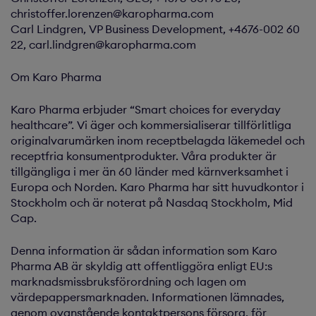
christoffer.lorenzen@karopharma.com
Carl Lindgren, VP Business Development, +4676-002 60
22, carl.lindgren@karopharma.com
Om Karo Pharma
Karo Pharma erbjuder “Smart choices for everyday
healthcare”. Vi äger och kommersialiserar tillförlitliga
originalvarumärken inom receptbelagda läkemedel och
receptfria konsumentprodukter. Våra produkter är
tillgängliga i mer än 60 länder med kärnverksamhet i
Europa och Norden. Karo Pharma har sitt huvudkontor i
Stockholm och är noterat på Nasdaq Stockholm, Mid
Cap.
Denna information är sådan information som Karo
Pharma AB är skyldig att offentliggöra enligt EU:s
marknadsmissbruksförordning och lagen om
värdepappersmarknaden. Informationen lämnades,
genom ovanstående kontaktpersons försorg, för