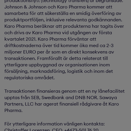
produktionsflytt (technology transfers) är begränsade.
Johnson & Johnson och Karo Pharma kommer att
samarbeta för att säkerställa en smidig överföring av
produktportföljen, inklusive relevanta godkännanden.
Karo Pharma beräknar att produkterna har tagits över
och drivs av Karo Pharma vid utgången av första
kvartalet 2021. Karo Pharma förväntar att
driftkostnaderna över tid kommer öka med ca 2-3
miljoner EURO per år som en direkt konsekvens av
transaktionen. Framförallt är detta relaterat till
ytterligare uppbyggnad av organisationen inom
försäljning, marknadsföring, logistik och inom det
regulatoriska området.
Transaktionen finansieras genom att en ny lånefacilitet
upptas från SEB, Swedbank and DNB NOR. Sawaya
Partners, LLC har agerat finansiell rådgivare åt Karo
Pharma.
För ytterligare information vänligen kontakta:
Christoffer Lorenzen, CEO, +4673-501 76 20,