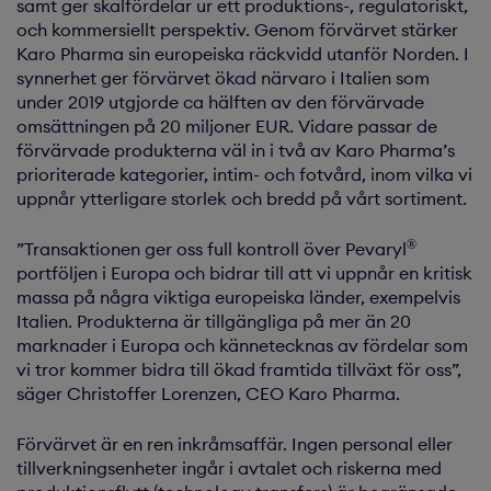
samt ger skalfördelar ur ett produktions-, regulatoriskt,
och kommersiellt perspektiv. Genom förvärvet stärker
Karo Pharma sin europeiska räckvidd utanför Norden. I
synnerhet ger förvärvet ökad närvaro i Italien som
under 2019 utgjorde ca hälften av den förvärvade
omsättningen på 20 miljoner EUR. Vidare passar de
förvärvade produkterna väl in i två av Karo Pharma’s
prioriterade kategorier, intim- och fotvård, inom vilka vi
uppnår ytterligare storlek och bredd på vårt sortiment.
®
”Transaktionen ger oss full kontroll över Pevaryl
portföljen i Europa och bidrar till att vi uppnår en kritisk
massa på några viktiga europeiska länder, exempelvis
Italien. Produkterna är tillgängliga på mer än 20
marknader i Europa och kännetecknas av fördelar som
vi tror kommer bidra till ökad framtida tillväxt för oss”,
säger Christoffer Lorenzen, CEO Karo Pharma.
Förvärvet är en ren inkråmsaffär. Ingen personal eller
tillverkningsenheter ingår i avtalet och riskerna med