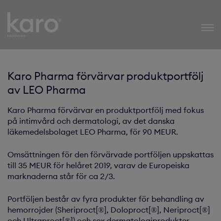
Karo Healthcare
Karo Pharma förvärvar produktportfölj
av LEO Pharma
Karo Pharma förvärvar en produktportfölj med fokus
på intimvård och dermatologi, av det danska
läkemedelsbolaget LEO Pharma, för 90 MEUR.
Omsättningen för den förvärvade portföljen uppskattas
till 35 MEUR för helåret 2019, varav de Europeiska
marknaderna står för ca 2/3.
Portföljen består av fyra produkter för behandling av
hemorrojder (Sheriproct[®], Doloproct[®], Neriproct[®]
och Ultraproct[®]) och sex dermatologiprodukter