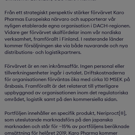
Från ett strategiskt perspektiv stärker förvärvet Karo
Pharmas Europeiska närvaro och supporterar vår
nyligen etablerade egna organisation i DACH-regionen.
Vidare ger förvärvet skalfördelar inom vår nordiska
verksamhet, framförallt i Finland. I resterande länder
kommer försäljningen ske via både nuvarande och nya
distributions- och logistikpartners.
Förvärvet är en ren inkråmsaffär. Ingen personal eller
tillverkningsenheter ingår i avtalet. Driftskostnaderna
för organisationen förväntas öka med cirka 10 MSEK på
årsbasis. Framförallt är det relaterat till ytterligare
uppbyggnad av organisationen inom det regulatoriska
området, logistik samt på den kommersiella sidan.
Portföljen innehåller en specifik produkt, Neriproct[®],
som uteslutande marknadsförs på den japanska
marknaden och står för ~15% av portföljens beräknade
omsättning för helåret 2019. Karo Pharma kommer