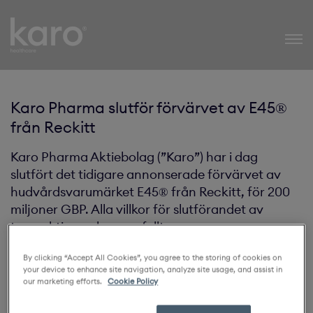
Karo Healthcare
Karo Pharma slutför förvärvet av E45®
från Reckitt
Karo Pharma Aktiebolag (”Karo”) har i dag
slutfört det tidigare annonserade förvärvet av
hudvårdsvarumärket E45® från Reckitt, för 200
miljoner GBP. Alla villkor för slutförandet av
transaktionen har uppfyllts.
By clicking “Accept All Cookies”, you agree to the storing of cookies on
Nettoomsättningen av E45® uppgick till 43 miljoner
your device to enhance site navigation, analyze site usage, and assist in
GBP under 2021 och transaktionen bidrar positivt till
our marketing efforts.
Cookie Policy
Karos marknadsposition inom hudvård, framförallt i
UK, Sydafrika och Spanien.