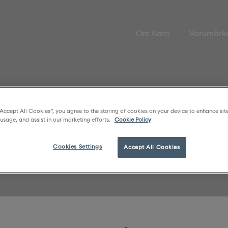
Om Karo
Varumärk
“Accept All Cookies”, you agree to the storing of cookies on your device to enhance sit
 usage, and assist in our marketing efforts.
Cookie Policy
Cookies Settings
Accept All Cookies