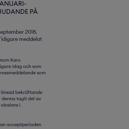
ANUARI-
BJUDANDE PÅ
-september 2018.
Tidigare meddelat
genom Karo
idigare idag och som
 pressmeddelande som
gränsad bekräftande
 denna tagit del av
 obalans i
innan acceptperioden