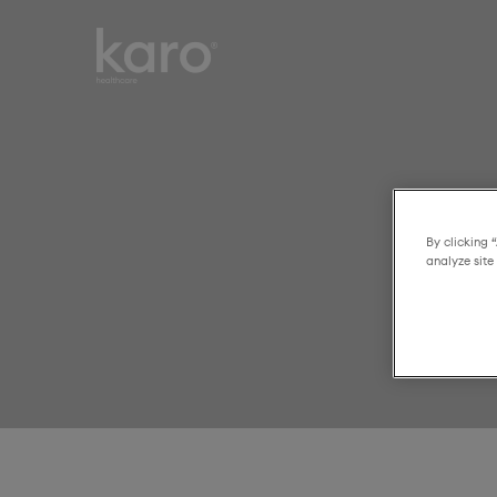
Karo
Smart choices for
Healthcare
everyday healthcare
By clicking 
analyze site